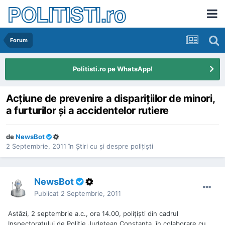
POLITISTI.ro
Forum
Politisti.ro pe WhatsApp!
Acţiune de prevenire a dispariţiilor de minori,
a furturilor şi a accidentelor rutiere
de
NewsBot
2 Septembrie, 2011
în
Ştiri cu şi despre poliţişti
NewsBot
Publicat
2 Septembrie, 2011
Astăzi, 2 septembrie a.c., ora 14.00, poliţişti din cadrul
Inspectoratului de Poliţie Judeţean Constanţa, în colaborare cu