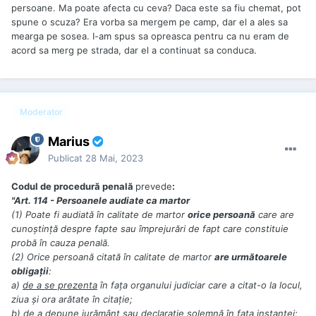
persoane. Ma poate afecta cu ceva? Daca este sa fiu chemat, pot
spune o scuza? Era vorba sa mergem pe camp, dar el a ales sa
mearga pe sosea. I-am spus sa opreasca pentru ca nu eram de
acord sa merg pe strada, dar el a continuat sa conduca.
Moderator
Marius
Publicat
28 Mai, 2023
Codul de procedură penală
prevede
:
"Art. 114 - Persoanele audiate ca martor
(1) Poate fi audiată în calitate de martor
orice persoană
care are
cunoștință despre fapte sau împrejurări de fapt care constituie
probă în cauza penală.
(2) Orice persoană citată în calitate de martor
are următoarele
obligații
:
a)
de a se prezenta
în fața organului judiciar care a citat-o la locul,
ziua și ora arătate în citație;
b) de a depune jurământ sau declarație solemnă în fața instanței;