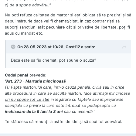
c)
de a spune adevărul
."
Nu poţi refuza calitatea de martor şi eşti obligat să te prezinţi şi să
depui mărturie dacă vei fi chemat/citat. În caz contrar rişti să
suporţi sancţiuni atât pecuniare cât şi privative de libertate, poţi fi
adus cu mandat etc.
On 28.05.2023 at 10:26, Costi12 a scris:
Daca este sa fiu chemat, pot spune o scuza?
Codul penal
prevede:
"Art. 273 - Mărturia mincinoasă
(1) Fapta martorului care, într-o cauză penală, civilă sau în orice
altă procedură în care se ascultă martori,
face afirmații mincinoase
ori nu spune tot ce știe
în legătură cu faptele sau împrejurările
esențiale cu privire la care este întrebat se pedepsește cu
închisoare de la 6 luni la 3 ani
sau cu amendă."
Te sfătuiesc să renunţi la astfel de idei şi să spui tot adevărul.