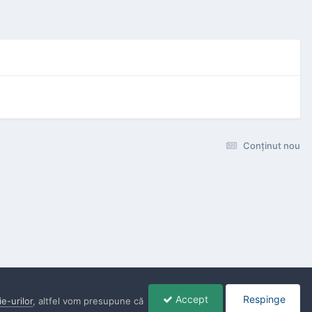
Conţinut nou
Accept
Respinge
ie-urilor
, altfel vom presupune că