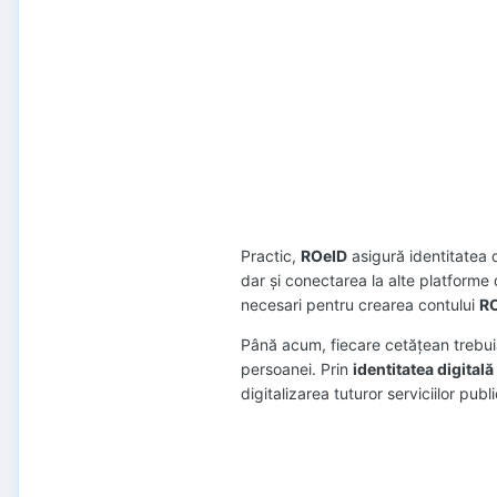
Practic,
ROeID
asigură identitatea d
dar și conectarea la alte platforme 
necesari pentru crearea contului
R
Până acum, fiecare cetăţean trebuia 
persoanei. Prin
identitatea digital
digitalizarea tuturor serviciilor publ