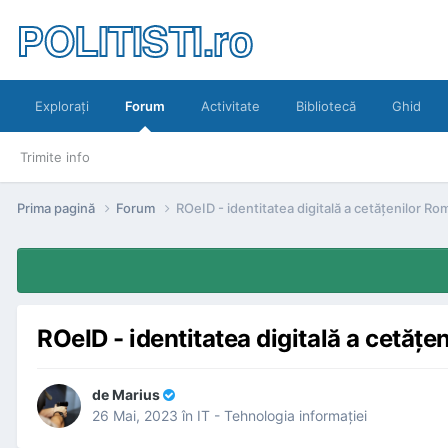
POLITISTI.ro
Exploraţi
Forum
Activitate
Bibliotecă
Ghid
Trimite info
Prima pagină
Forum
ROeID - identitatea digitală a cetăţenilor Ro
ROeID - identitatea digitală a cetăţe
de
Marius
26 Mai, 2023
în
IT - Tehnologia informaţiei