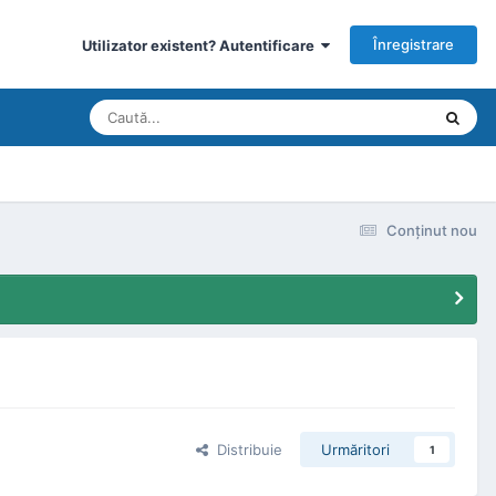
Înregistrare
Utilizator existent? Autentificare
Conţinut nou
Distribuie
Urmăritori
1