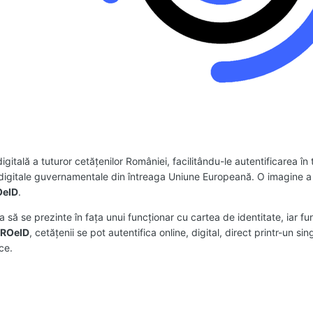
igitală a tuturor cetățenilor României, facilitându-le autentificarea î
digitale guvernamentale din întreaga Uniune Europeană. O imagine a căr
OeID
.
să se prezinte în fața unui funcționar cu cartea de identitate, iar fun
ă ROeID
, cetățenii se pot autentifica online, digital, direct printr-un s
ice.