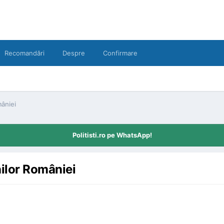
Recomandări
Despre
Confirmare
mâniei
Politisti.ro pe WhatsApp!
nilor României