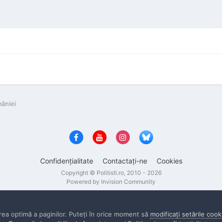
mâniei
Confidenţialitate
Contactaţi-ne
Cookies
Copyright © Politisti.ro, 2010 - 2026
Powered by Invision Community
rea optimă a paginilor. Puteţi în orice moment să
modificaţi setările cook