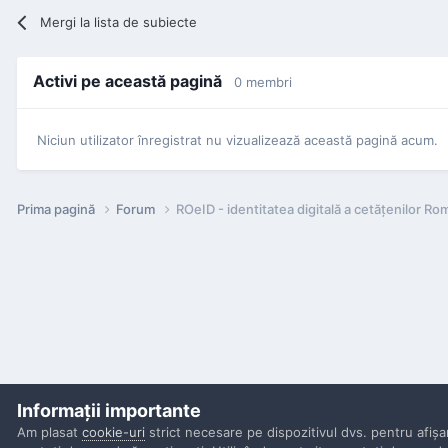
Mergi la lista de subiecte
Activi pe această pagină
0 membri
Niciun utilizator înregistrat nu vizualizează această pagină acum.
Prima pagină
Forum
ROeID - identitatea digitală a cetăţenilor Ro
Informaţii importante
Am plasat
cookie-uri
strict necesare pe dispozitivul dvs. pentru afişa