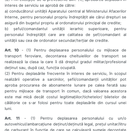
interes de serviciu se aprobă de către:
a) conducătorul unității Aparatului central al Ministerului Afacerilor
Interne, pentru personalul propriu îndreptățit ale cărui drepturi se
asigură din bugetul propriu al ordonatorului principal de credite;
b) șeful/comandantul unității ierarhic superioare, pentru
personalul îndreptățit care are calitatea de șef/comandant al
unității sau cea de ordonator secundar/terțiar de credite.
Art. 10
- (1) Pentru deplasarea personalului cu mijloace de
transport feroviare, decontarea cheltuielilor de transport se
realizează la clasa la care îi dă dreptul gradul militar/profesional
deținut sau, după caz, funcția ocupată.
(2) Pentru deplasările frecvente în interes de serviciu, în scopul
realizării operative a sarcinilor, șefii/comandanții unităților pot
aproba procurarea de abonamente lunare pe calea ferată sau
pentru mijloace de transport în comun, dacă valoarea acestora
este mai mică decât costul legitimațiilor/tichetelor/ biletelor de
călătorie ce s-ar folosi pentru toate deplasările din cursul unei
luni.
Art. 11
- (1) Pentru deplasarea personalului cu un/o
autovehicul/ambarcațiune deținut/deținută legal, prețul unitar/litru
de carburant în funcție de care se calculează sumele decontate