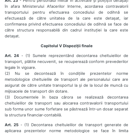
Art. 23
- Pentru personalul militar în activitate și polițiștii detașați
în afara Ministerului Afacerilor Interne, acordarea contravalorii
transportului pentru efectuarea concediului de odihnă se
efectuează de către unitatea de la care este detașat, iar
confirmarea privind efectuarea concediului de odihnă se face de
către structura responsabilă din cadrul instituției la care este
detașat.
Capitolul V Dispoziții finale
Art. 24
- (1) Sumele reprezentând decontarea cheltuielilor de
transport, plătite necuvenit, se recuperează conform prevederilor
legale în vigoare.
(2) Nu se decontează în condițiile prezentelor norme
metodologice cheltuielile de transport ale personalului care are
asigurat de către unitate transportul la și de la locul de muncă cu
mijloacele de transport din dotare.
(3) Documentele în baza cărora se realizează decontarea
cheltuielilor de transport sau alocarea contravalorii transportului
sub forma unor sume forfetare se păstrează într-un dosar separat
la structura financiar-contabilă.
Art. 25
- (1) Decontarea cheltuielilor de transport generate de
aplicarea prezentelor norme metodologice se face în limita