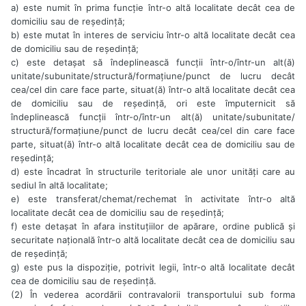
a) este numit în prima funcție într-o altă localitate decât cea de
domiciliu sau de reședință;
b) este mutat în interes de serviciu într-o altă localitate decât cea
de domiciliu sau de reședință;
c) este detașat să îndeplinească funcții într-o/într-un alt(ă)
unitate/subunitate/structură/formațiune/punct de lucru decât
cea/cel din care face parte, situat(ă) într-o altă localitate decât cea
de domiciliu sau de reședință, ori este împuternicit să
îndeplinească funcții într-o/într-un alt(ă) unitate/subunitate/
structură/formațiune/punct de lucru decât cea/cel din care face
parte, situat(ă) într-o altă localitate decât cea de domiciliu sau de
reședință;
d) este încadrat în structurile teritoriale ale unor unități care au
sediul în altă localitate;
e) este transferat/chemat/rechemat în activitate într-o altă
localitate decât cea de domiciliu sau de reședință;
f) este detașat în afara instituțiilor de apărare, ordine publică și
securitate națională într-o altă localitate decât cea de domiciliu sau
de reședință;
g) este pus la dispoziție, potrivit legii, într-o altă localitate decât
cea de domiciliu sau de reședință.
(2) În vederea acordării contravalorii transportului sub forma