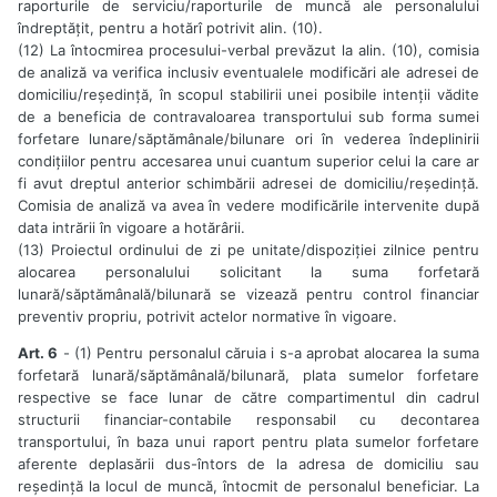
raporturile de serviciu/raporturile de muncă ale personalului
îndreptățit, pentru a hotărî potrivit alin. (10).
(12) La întocmirea procesului-verbal prevăzut la alin. (10), comisia
de analiză va verifica inclusiv eventualele modificări ale adresei de
domiciliu/reședință, în scopul stabilirii unei posibile intenții vădite
de a beneficia de contravaloarea transportului sub forma sumei
forfetare lunare/săptămânale/bilunare ori în vederea îndeplinirii
condițiilor pentru accesarea unui cuantum superior celui la care ar
fi avut dreptul anterior schimbării adresei de domiciliu/reședință.
Comisia de analiză va avea în vedere modificările intervenite după
data intrării în vigoare a hotărârii.
(13) Proiectul ordinului de zi pe unitate/dispoziției zilnice pentru
alocarea personalului solicitant la suma forfetară
lunară/săptămânală/bilunară se vizează pentru control financiar
preventiv propriu, potrivit actelor normative în vigoare.
Art. 6
- (1) Pentru personalul căruia i s-a aprobat alocarea la suma
forfetară lunară/săptămânală/bilunară, plata sumelor forfetare
respective se face lunar de către compartimentul din cadrul
structurii financiar-contabile responsabil cu decontarea
transportului, în baza unui raport pentru plata sumelor forfetare
aferente deplasării dus-întors de la adresa de domiciliu sau
reședință la locul de muncă, întocmit de personalul beneficiar. La