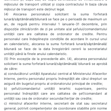
mijlocului de transport utilizat și copia contractului în baza căruia
mijlocul de transport este deținut legal.
(4) Alocarea personalului solicitant la suma forfetară
lunară/săptămânală/bilunară se face pe o perioadă de maximum un
an, de regulă pentru intervalul 1 ianuarie-31 decembrie, prin
dispoziție zilnică/ordin de zi pe unitate a/al șefului/comandantului
unității care are calitatea de ordonator de credite. Pentru
personalul care îndeplinește condițiile de acordare în cursul unui
an calendaristic, alocarea la suma forfetară lunară/săptămânală/
bilunară se face de la data înregistrării cererii la secretariatul
unității până la finele anului calendaristic.
(5) Prin excepție de la prevederile alin. (4), alocarea personalului
solicitant la suma forfetară lunară/săptămânală/ bilunară se aprobă
de către:
a) conducătorul unității Aparatului central al Ministerului Afacerilor
Interne, pentru personalul propriu îndreptățit ale cărui drepturi se
asigură din bugetul propriu al ordonatorului principal de credite;
b) șeful/comandantul unității ierarhic superioare, pentru
personalul îndreptățit care are calitatea de șef/comandant al
unității sau cea de ordonator secundar/terțiar de credite;
c) ministrul afacerilor interne, secretarii de stat sau secretarul
general, potrivit competențelor de coordonare stabilite prin norme