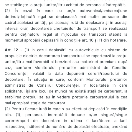
se stabilește la prețul unitar/litru achitat de personalul îndreptățit.
(2) În cazul în care cu un/o autovehicul/ambarcațiune
deținut/deținută legal se deplasează mai multe persoane din
cadrul aceleiași unități, pe aceeași rută de deplasare și în același
interval orar, decontarea cheltuielilor de transport se realizează
pentru deținătorul legal al mijlocului de transport stabilit la
momentul aprobării deplasării în condițiile art. 10 și 11 din hotărâre.
Art. 12
- (1) În cazul deplasării cu autovehicule cu sistem de
propulsie electric, decontarea transportului se raportează la prețul
unitar/litru mai favorabil al benzinei sau motorinei premium, după
caz, conform Monitorului prețurilor administrat de Consiliul
Concurenței, valabil la data depunerii cererii/raportului de
decontare. În situația în care, conform Monitorului prețurilor
administrat de Consiliul Concurenței, în localitatea în care
solicitantul își are locul de muncă nu există stații de carburant, la
stabilirea prețului se au în vedere prețurile carburantului la cea
mai apropiată stație de carburant.
(2) Pentru fiecare lună în care s-au efectuat deplasări în condițiile
alin. (1), personalul îndreptățit depune o/un singură/singur
cerere/raport de decontare în ultima zi lucrătoare a lunii
respective, indiferent de numărul de deplasări efectuate, anexând