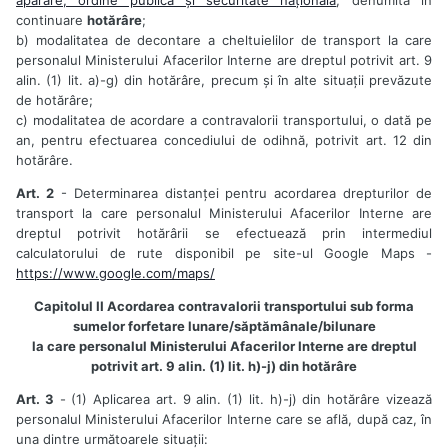
continuare
hotărâre
;
b) modalitatea de decontare a cheltuielilor de transport la care
personalul Ministerului Afacerilor Interne are dreptul potrivit art. 9
alin. (1) lit. a)-g) din hotărâre, precum și în alte situații prevăzute
de hotărâre;
c) modalitatea de acordare a contravalorii transportului, o dată pe
an, pentru efectuarea concediului de odihnă, potrivit art. 12 din
hotărâre.
Art. 2
- Determinarea distanței pentru acordarea drepturilor de
transport la care personalul Ministerului Afacerilor Interne are
dreptul potrivit hotărârii se efectuează prin intermediul
calculatorului de rute disponibil pe site-ul Google Maps -
https://www.google.com/maps/
Capitolul II Acordarea contravalorii transportului sub forma
sumelor forfetare lunare/săptămânale/bilunare
la care personalul Ministerului Afacerilor Interne are dreptul
potrivit art. 9 alin. (1) lit. h)-j) din hotărâre
Art. 3
- (1) Aplicarea art. 9 alin. (1) lit. h)-j) din hotărâre vizează
personalul Ministerului Afacerilor Interne care se află, după caz, în
una dintre următoarele situații: