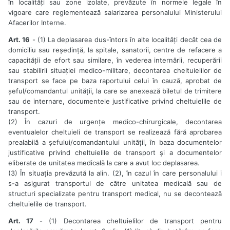
în localități sau zone izolate, prevăzute în normele legale în
vigoare care reglementează salarizarea personalului Ministerului
Afacerilor Interne.
Art. 16
- (1) La deplasarea dus-întors în alte localități decât cea de
domiciliu sau reședință, la spitale, sanatorii, centre de refacere a
capacității de efort sau similare, în vederea internării, recuperării
sau stabilirii situației medico-militare, decontarea cheltuielilor de
transport se face pe baza raportului celui în cauză, aprobat de
șeful/comandantul unității, la care se anexează biletul de trimitere
sau de internare, documentele justificative privind cheltuielile de
transport.
(2) În cazuri de urgențe medico-chirurgicale, decontarea
eventualelor cheltuieli de transport se realizează fără aprobarea
prealabilă a șefului/comandantului unității, în baza documentelor
justificative privind cheltuielile de transport și a documentelor
eliberate de unitatea medicală la care a avut loc deplasarea.
(3) În situația prevăzută la alin. (2), în cazul în care personalului i
s-a asigurat transportul de către unitatea medicală sau de
structuri specializate pentru transport medical, nu se decontează
cheltuielile de transport.
Art. 17
- (1) Decontarea cheltuielilor de transport pentru