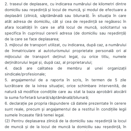
2. traseul de deplasare, cu indicarea numărului de kilometri dintre
domiciliu sau reședință și locul de muncă, și modul de efectuare a
deplasării (zilnică, săptămânală sau bilunară). În situația în care
atât adresa de domiciliu, cât și cea de reședință se regăsesc în
afara localității în care se află locul de muncă, solicitantul va
specifica în cuprinsul cererii adresa (de domiciliu sau reședință)
de la care se face deplasarea;
3. mijlocul de transport utilizat, cu indicarea, după caz, a numărului
de înmatriculare al autoturismului proprietate personală ori al
mijlocului de transport deținut legal, cu orice titlu, numele
deținătorului legal și, după caz, al proprietarului;
4. dacă are calitatea de membru al unei organizații
sindicale/profesionale;
5. angajamentul de a raporta în scris, în termen de 5 zile
lucrătoare de la ivirea situației, orice schimbare intervenită, de
natură să modifice condițiile care au stat la baza aprobării alocării
la suma forfetară lunară/săptămânală/bilunară;
6. declarație pe propria răspundere că datele prezentate în cerere
sunt reale, precum și angajamentul de a restitui în condițiile legii
sumele încasate fără temei legal.
(2) Pentru deplasarea zilnică de la domiciliu sau reședință la locul
de muncă și de la locul de muncă la domiciliu sau reședință, în