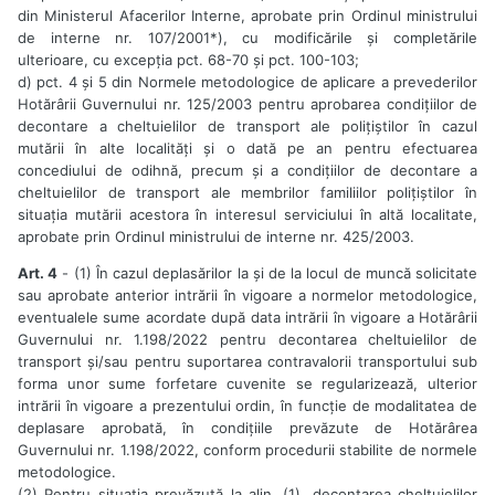
din Ministerul Afacerilor Interne, aprobate prin Ordinul ministrului
de interne nr. 107/2001*), cu modificările și completările
ulterioare, cu excepția pct. 68-70 și pct. 100-103;
d) pct. 4 și 5 din Normele metodologice de aplicare a prevederilor
Hotărârii Guvernului nr. 125/2003 pentru aprobarea condițiilor de
decontare a cheltuielilor de transport ale polițiștilor în cazul
mutării în alte localități și o dată pe an pentru efectuarea
concediului de odihnă, precum și a condițiilor de decontare a
cheltuielilor de transport ale membrilor familiilor polițiștilor în
situația mutării acestora în interesul serviciului în altă localitate,
aprobate prin Ordinul ministrului de interne nr. 425/2003.
Art. 4
- (1) În cazul deplasărilor la și de la locul de muncă solicitate
sau aprobate anterior intrării în vigoare a normelor metodologice,
eventualele sume acordate după data intrării în vigoare a Hotărârii
Guvernului nr. 1.198/2022 pentru decontarea cheltuielilor de
transport și/sau pentru suportarea contravalorii transportului sub
forma unor sume forfetare cuvenite se regularizează, ulterior
intrării în vigoare a prezentului ordin, în funcție de modalitatea de
deplasare aprobată, în condițiile prevăzute de Hotărârea
Guvernului nr. 1.198/2022, conform procedurii stabilite de normele
metodologice.
(2) Pentru situația prevăzută la alin. (1), decontarea cheltuielilor