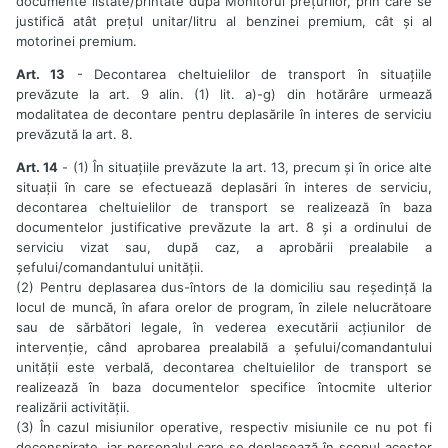
documente listate/printate după Monitorul prețurilor, prin care se
justifică atât prețul unitar/litru al benzinei premium, cât și al
motorinei premium.
Art. 13
- Decontarea cheltuielilor de transport în situațiile
prevăzute la art. 9 alin. (1) lit. a)-g) din hotărâre urmează
modalitatea de decontare pentru deplasările în interes de serviciu
prevăzută la art. 8.
Art. 14
- (1) În situațiile prevăzute la art. 13, precum și în orice alte
situații în care se efectuează deplasări în interes de serviciu,
decontarea cheltuielilor de transport se realizează în baza
documentelor justificative prevăzute la art. 8 și a ordinului de
serviciu vizat sau, după caz, a aprobării prealabile a
șefului/comandantului unității.
(2) Pentru deplasarea dus-întors de la domiciliu sau reședință la
locul de muncă, în afara orelor de program, în zilele nelucrătoare
sau de sărbători legale, în vederea executării acțiunilor de
intervenție, când aprobarea prealabilă a șefului/comandantului
unității este verbală, decontarea cheltuielilor de transport se
realizează în baza documentelor specifice întocmite ulterior
realizării activității.
(3) În cazul misiunilor operative, respectiv misiunile ce nu pot fi
deconspirate, iar personalul care se deplasează în scopul acestor