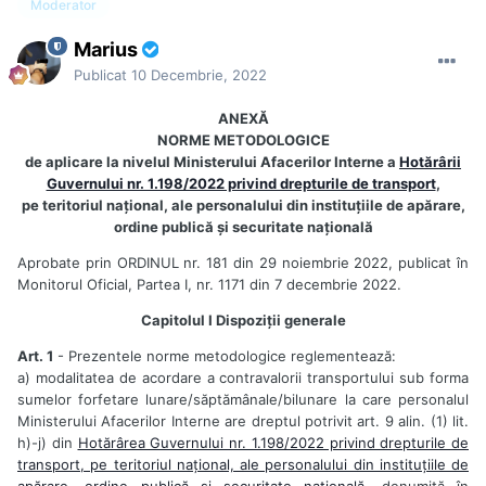
Moderator
Marius
Publicat
10 Decembrie, 2022
ANEXĂ
NORME METODOLOGICE
de aplicare la nivelul Ministerului Afacerilor Interne a
Hotărârii
Guvernului nr. 1.198/2022 privind drepturile de transport
,
pe teritoriul național, ale personalului din instituțiile de apărare,
ordine publică și securitate națională
Aprobate prin ORDINUL nr. 181 din 29 noiembrie 2022, publicat în
Monitorul Oficial, Partea I, nr. 1171 din 7 decembrie 2022.
Capitolul I Dispoziții generale
Art. 1
- Prezentele norme metodologice reglementează:
a) modalitatea de acordare a contravalorii transportului sub forma
sumelor forfetare lunare/săptămânale/bilunare la care personalul
Ministerului Afacerilor Interne are dreptul potrivit art. 9 alin. (1) lit.
h)-j) din
Hotărârea Guvernului nr. 1.198/2022 privind drepturile de
transport, pe teritoriul național, ale personalului din instituțiile de
apărare, ordine publică și securitate națională
, denumită în