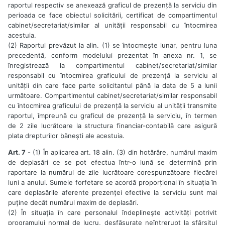
raportul respectiv se anexează graficul de prezență la serviciu din
perioada ce face obiectul solicitării, certificat de compartimentul
cabinet/secretariat/similar al unității responsabil cu întocmirea
acestuia.
(2) Raportul prevăzut la alin. (1) se întocmește lunar, pentru luna
precedentă, conform modelului prezentat în anexa nr. 1, se
înregistrează la compartimentul cabinet/secretariat/similar
responsabil cu întocmirea graficului de prezență la serviciu al
unității din care face parte solicitantul până la data de 5 a lunii
următoare. Compartimentul cabinet/secretariat/similar responsabil
cu întocmirea graficului de prezență la serviciu al unității transmite
raportul, împreună cu graficul de prezență la serviciu, în termen
de 2 zile lucrătoare la structura financiar-contabilă care asigură
plata drepturilor bănești ale acestuia.
Art. 7
- (1) În aplicarea art. 18 alin. (3) din hotărâre, numărul maxim
de deplasări ce se pot efectua într-o lună se determină prin
raportare la numărul de zile lucrătoare corespunzătoare fiecărei
luni a anului. Sumele forfetare se acordă proporțional în situația în
care deplasările aferente prezenței efective la serviciu sunt mai
puține decât numărul maxim de deplasări.
(2) În situația în care personalul îndeplinește activități potrivit
programului normal de lucru, desfășurate neîntrerupt la sfârșitul