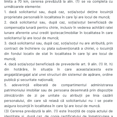
limita a 70 km, cererea prevăzută la alin. (1) se va completa cu
următoarele elemente:
1. dacă solicitantul sau, după caz, soția/soțul deține locuință
proprietate personală în localitatea în care își are locul de muncă;
2. dacă solicitantul sau, după caz, soția/soțul beneficiază de
compensația lunară pentru chirie, inclusiv în vederea achitării ratei
lunare aferente unui credit ipotecar/imobiliar în localitatea în care
solicitantul își are locul de muncă;
3. dacă solicitantul sau, după caz, soția/soțul nu are atribuită, prin
contract de închiriere cu plata subvenționată a chiriei, o locuință
din fondul locativ de stat în localitatea în care își are locul de
muncă;
4. dacă soția/soțul beneficiază de prevederile art. 9 alin. (1) lit. h)
din hotărâre, în situația în care aceasta/acesta este
angajată/angajat a/al unei structuri din sistemul de apărare, ordine
publică și securitate națională;
5. adeverință eliberată de compartimentul administrarea
patrimoniului imobiliar sau de persoana desemnată prin dispoziție
zilnică/ordin de zi pe unitate cu atribuții pe linia cazării
personalului, din care să reiasă că solicitantului nu i se poate
asigura locuință în localitatea în care își are locul de muncă.
(3) Cererea prevăzută la alin. (1) este însoțită de copia actului de
identitate și, după caz, de copia certificatului de înmatriculare a