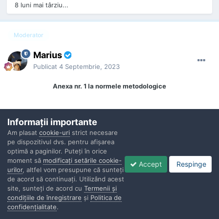
8 luni mai târziu...
Moderator
Marius
Publicat
4 Septembrie, 2023
Anexa nr. 1 la normele metodologice
MINISTERUL AFACERILOR INTERNE
Informaţii importante
UNITATEA...........................................
Am plasat
cookie-uri
strict necesare
Nr. ................ din ...............................
pe dispozitivul dvs. pentru afişarea
optimă a paginilor. Puteţi în orice
Aprob
moment să
modificaţi setările cookie-
Accept
Respinge
Șeful unității
urilor
, altfel vom presupune că sunteţi
de acord să continuaţi. Utilizând acest
.....................
site, sunteţi de acord cu
Termenii şi
condiţiile de înregistrare
şi
Politica de
confidenţialitate
.
1
RAPORT