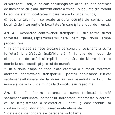
c) solicitantul sau, după caz, soțul/soția are atribuită, prin contract
de închiriere cu plata subvenționată a chiriei, o locuință din fondul
locativ de stat în localitatea în care își are locul de muncă;
d) solicitantului nu i se poate asigura locuință de serviciu sau
locuință de intervenție în localitatea în care își are locul de muncă.
Art. 4
- Acordarea contravalorii transportului sub forma sumei
forfetare lunare/săptămânale/bilunare parcurge două etape
procedurale:
1. în prima etapă se face alocarea personalului solicitant la suma
forfetară lunară/săptămânală/bilunară, în funcție de modul de
efectuare a deplasării și implicit de numărul de kilometri dintre
domiciliu sau reședință și locul de muncă;
2. în a doua etapă se face plata efectivă a sumelor forfetare
aferente contravalorii transportului pentru deplasarea zilnică/
săptămânală/bilunară de la domiciliu sau reședință la locul de
muncă și de la locul de muncă la domiciliu sau reședință.
Art. 5
- (1) Pentru alocarea la suma forfetară lunară/
săptămânală/bilunară, personalul îndreptățit întocmește o cerere,
ce se înregistrează la secretariatul unității și care trebuie să
conțină în mod obligatoriu următoarele elemente:
1. datele de identificare ale persoanei solicitante;