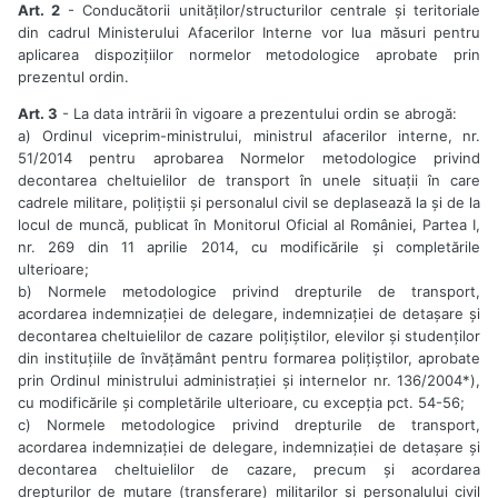
Art. 2
- Conducătorii unităților/structurilor centrale și teritoriale
din cadrul Ministerului Afacerilor Interne vor lua măsuri pentru
aplicarea dispozițiilor normelor metodologice aprobate prin
prezentul ordin.
Art. 3
- La data intrării în vigoare a prezentului ordin se abrogă:
a) Ordinul viceprim-ministrului, ministrul afacerilor interne, nr.
51/2014 pentru aprobarea Normelor metodologice privind
decontarea cheltuielilor de transport în unele situații în care
cadrele militare, polițiștii și personalul civil se deplasează la și de la
locul de muncă, publicat în Monitorul Oficial al României, Partea I,
nr. 269 din 11 aprilie 2014, cu modificările și completările
ulterioare;
b) Normele metodologice privind drepturile de transport,
acordarea indemnizației de delegare, indemnizației de detașare și
decontarea cheltuielilor de cazare polițiștilor, elevilor și studenților
din instituțiile de învățământ pentru formarea polițiștilor, aprobate
prin Ordinul ministrului administrației și internelor nr. 136/2004*),
cu modificările și completările ulterioare, cu excepția pct. 54-56;
c) Normele metodologice privind drepturile de transport,
acordarea indemnizației de delegare, indemnizației de detașare și
decontarea cheltuielilor de cazare, precum și acordarea
drepturilor de mutare (transferare) militarilor și personalului civil