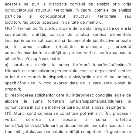
acesteia se pun la dispoziția comisiei de analiză prin grija
conducătorului structurii teritoriale. În cadrul comisiei de analiză
participă și conducătorul structurii teritoriale sau
locțiitorul/adjunctul acestuia, în calitate de membru.
(10) În termen de 15 zile lucrătoare de la data înregistrării cererii la
secretariatul unității, comisia de analiză verifică elementele
înscrise în cuprinsul acesteia și documentele justificative anexate
și, în urma analizei efectuate, întocmește și prezintă
șefului/comandantului unității un proces-verbal, pentru ca acesta
să hotărască, după caz, astfel:
a) aprobarea alocării la suma forfetară lunară/săptămânală/
bilunară, cu nominalizarea personalului care se deplasează la și de
la locul de muncă în dispoziția zilnică/ordinul de zi pe unitate,
specificându-se în mod expres data de la care este alocat la
drepturi;
b) respingerea solicitărilor care nu îndeplinesc condițiile legale de
alocare la suma forfetară lunară/săptămânală/bilunară și
comunicarea în scris a motivelor care au stat la baza respingerii.
(11) Atunci când comisia se constituie potrivit alin. (9), procesul-
verbal, cererea de alocare la suma forfetară
lunară/săptămânală/bilunară și documentele anexate acestuia se
transmit șefului/comandantului unității competent să gestioneze