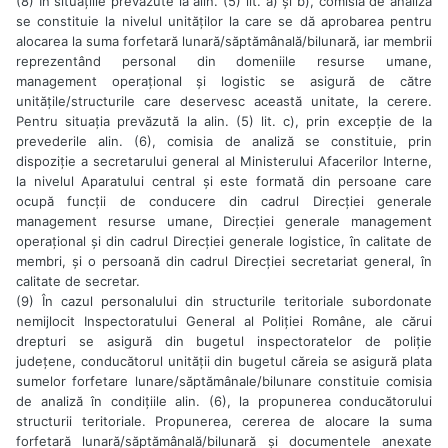
(8) În situațiile prevăzute la alin. (5) lit. a) și b), comisia de analiză
se constituie la nivelul unităților la care se dă aprobarea pentru
alocarea la suma forfetară lunară/săptămânală/bilunară, iar membrii
reprezentând personal din domeniile resurse umane,
management operațional și logistic se asigură de către
unitățile/structurile care deservesc această unitate, la cerere.
Pentru situația prevăzută la alin. (5) lit. c), prin excepție de la
prevederile alin. (6), comisia de analiză se constituie, prin
dispoziție a secretarului general al Ministerului Afacerilor Interne,
la nivelul Aparatului central și este formată din persoane care
ocupă funcții de conducere din cadrul Direcției generale
management resurse umane, Direcției generale management
operațional și din cadrul Direcției generale logistice, în calitate de
membri, și o persoană din cadrul Direcției secretariat general, în
calitate de secretar.
(9) În cazul personalului din structurile teritoriale subordonate
nemijlocit Inspectoratului General al Poliției Române, ale cărui
drepturi se asigură din bugetul inspectoratelor de poliție
județene, conducătorul unității din bugetul căreia se asigură plata
sumelor forfetare lunare/săptămânale/bilunare constituie comisia
de analiză în condițiile alin. (6), la propunerea conducătorului
structurii teritoriale. Propunerea, cererea de alocare la suma
forfetară lunară/săptămânală/bilunară și documentele anexate