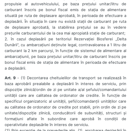
propulsie al autovehiculului, pe baza prețului unitar/litru de
carburant înscris pe bonul fiscal emis de stația de alimentare
situată pe ruta de deplasare aprobată, în perioada de efectuare a
deplasării. În situația în care nu există stații de carburant pe ruta
de deplasare aprobată, la stabilirea prețului se au în vedere
prețurile carburantului de la cea mai apropiată stație de carburant;
2. în cazul deplasării pe teritoriul Rezervației Biosferei „Delta
Dunării“, cu ambarcațiuni deținute legal, contravaloarea a 1 litru de
carburant la 2 km parcurși, în funcție de sistemul de alimentare al
ambarcațiunii, pe baza prețului unitar/litru de carburant înscris pe
bonul fiscal emis de stația de alimentare în perioada de efectuare
a deplasării.
Art. 9
- (1) Decontarea cheltuielilor de transport se realizează în
baza aprobării prealabile a deplasării în interes de serviciu, prin
dispoziție zilnică/ordin de zi pe unitate a/al șefului/comandantului
unității care are calitatea de ordonator de credite. În funcție de
specificul organizatoric al unității, șefii/comandanții unităților care
au calitatea de ordonator de credite pot stabili, prin ordin de zi pe
unitate/dispoziție zilnică, conducătorii de subunități, structuri și
formațiuni aflate în subordine care aprobă în condiții de
operativitate deplasările în interes de serviciu.
(2) Prin excepție de la prevederile alin. (1), aprobarea deplasării în