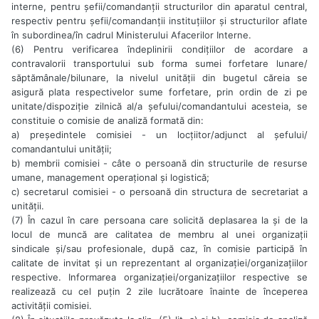
interne, pentru șefii/comandanții structurilor din aparatul central,
respectiv pentru șefii/comandanții instituțiilor și structurilor aflate
în subordinea/în cadrul Ministerului Afacerilor Interne.
(6) Pentru verificarea îndeplinirii condițiilor de acordare a
contravalorii transportului sub forma sumei forfetare lunare/
săptămânale/bilunare, la nivelul unității din bugetul căreia se
asigură plata respectivelor sume forfetare, prin ordin de zi pe
unitate/dispoziție zilnică al/a șefului/comandantului acesteia, se
constituie o comisie de analiză formată din:
a) președintele comisiei - un locțiitor/adjunct al șefului/
comandantului unității;
b) membrii comisiei - câte o persoană din structurile de resurse
umane, management operațional și logistică;
c) secretarul comisiei - o persoană din structura de secretariat a
unității.
(7) În cazul în care persoana care solicită deplasarea la și de la
locul de muncă are calitatea de membru al unei organizații
sindicale și/sau profesionale, după caz, în comisie participă în
calitate de invitat și un reprezentant al organizației/organizațiilor
respective. Informarea organizației/organizațiilor respective se
realizează cu cel puțin 2 zile lucrătoare înainte de începerea
activității comisiei.