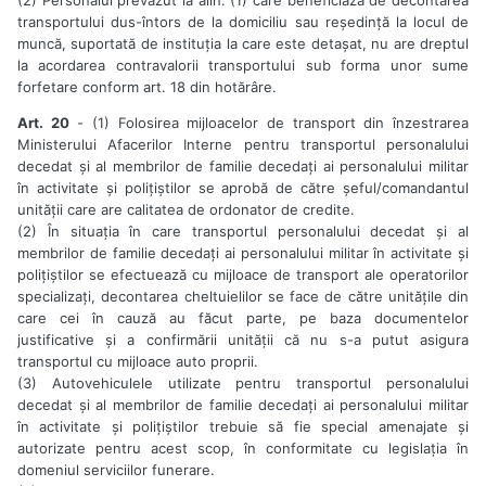
transportului dus-întors de la domiciliu sau reședință la locul de
muncă, suportată de instituția la care este detașat, nu are dreptul
la acordarea contravalorii transportului sub forma unor sume
forfetare conform art. 18 din hotărâre.
Art. 20
- (1) Folosirea mijloacelor de transport din înzestrarea
Ministerului Afacerilor Interne pentru transportul personalului
decedat și al membrilor de familie decedați ai personalului militar
în activitate și polițiștilor se aprobă de către șeful/comandantul
unității care are calitatea de ordonator de credite.
(2) În situația în care transportul personalului decedat și al
membrilor de familie decedați ai personalului militar în activitate și
polițiștilor se efectuează cu mijloace de transport ale operatorilor
specializați, decontarea cheltuielilor se face de către unitățile din
care cei în cauză au făcut parte, pe baza documentelor
justificative și a confirmării unității că nu s-a putut asigura
transportul cu mijloace auto proprii.
(3) Autovehiculele utilizate pentru transportul personalului
decedat și al membrilor de familie decedați ai personalului militar
în activitate și polițiștilor trebuie să fie special amenajate și
autorizate pentru acest scop, în conformitate cu legislația în
domeniul serviciilor funerare.