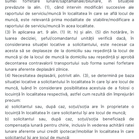
sumei forfetare lunare/săptămânale/bilunare, în situațiile
prevăzute la alin. (1), când intervin modificări succesive ale
raportului de serviciu/muncă în localitatea în care se află locul de
muncă, este relevantă prima modalitate de stabilire/modificare a
raportului de serviciu/muncă în acea localitate.
(3) În aplicarea art. 9 alin. (1) lit. h) și alin. (5) din hotărâre, în
luarea deciziei, șeful/comandantul unității verifică dacă, în
considerarea situației locative a solicitantului, este necesar ca
acesta să se deplaseze de la domiciliu sau reședință la locul de
muncă și de la locul de muncă la domiciliu sau reședință și aprobă
decontarea contravalorii transportului sub forma sumei forfetare
lunare aferente deplasării zilnice.
(4) Necesitatea deplasării, potrivit alin. (3), se determină pe baza
situației locative a solicitantului în localitatea în care își are locul de
muncă, luând în considerare posibilitatea acestuia de a folosi o
locuință în localitatea respectivă, astfel cum rezultă din împrejurări
precum:
a) solicitantul sau, după caz, soțul/soția are în proprietate o
locuință în localitatea în care solicitantul își are locul de muncă;
b) solicitantul sau, după caz, soțul/soția beneficiază de
compensația lunară pentru chirie, inclusiv în vederea achitării ratei
lunare aferente unui credit ipotecar/imobiliar în localitatea în care
solicitantul își are locul de muncă;