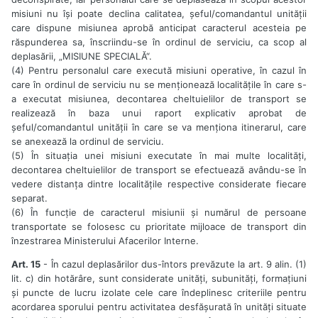
misiuni nu își poate declina calitatea, șeful/comandantul unității
care dispune misiunea aprobă anticipat caracterul acesteia pe
răspunderea sa, înscriindu-se în ordinul de serviciu, ca scop al
deplasării, „MISIUNE SPECIALĂ“.
(4) Pentru personalul care execută misiuni operative, în cazul în
care în ordinul de serviciu nu se menționează localitățile în care s-
a executat misiunea, decontarea cheltuielilor de transport se
realizează în baza unui raport explicativ aprobat de
șeful/comandantul unității în care se va menționa itinerarul, care
se anexează la ordinul de serviciu.
(5) În situația unei misiuni executate în mai multe localități,
decontarea cheltuielilor de transport se efectuează avându-se în
vedere distanța dintre localitățile respective considerate fiecare
separat.
(6) În funcție de caracterul misiunii și numărul de persoane
transportate se folosesc cu prioritate mijloace de transport din
înzestrarea Ministerului Afacerilor Interne.
Art. 15
- În cazul deplasărilor dus-întors prevăzute la art. 9 alin. (1)
lit. c) din hotărâre, sunt considerate unități, subunități, formațiuni
și puncte de lucru izolate cele care îndeplinesc criteriile pentru
acordarea sporului pentru activitatea desfășurată în unități situate