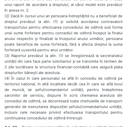
unui raport de acordare a dreptului, al cărui model este prevăzut
în anexa nr. 2.
(2) Dacă în cursul unui an persoana îndreptățită nu a beneficiat de
dreptul prevăzut la alin. (1) și solicită acordarea contravalorii
transportului pentru efectuarea concediului de odihnă sub forma
unei sume forfetare pentru concediul de odihnă început la finalul
anului respectiv și finalizat la începutul anului următor, persoana
poate beneficia de suma forfetară, fără a afecta dreptul la suma
forfetară cuvenită pentru anul următor.
(3) Raportul prevăzut la alin. (1) se înregistrează la secretariatul
unității din care face parte solicitantul și se transmite în termen de
2 zile lucrătoare la structura financiar-contabilă care asigură plata
drepturilor bănești ale acestuia.
(4) În cazul în care personalul se află în concediu de odihnă pe
teritoriul național, în altă localitate decât cea în care se află locul
de muncă, iar șeful/comandantul unității, pentru îndeplinirea
sarcinilor de serviciu, dispune în scris chemarea acestuia din
concediul de odihnă, se decontează toate cheltuielile de transport
generate de executarea dispoziției șefului/comandantului unității,
inclusiv cele necesare privind efectuarea transportului pentru
continuarea concediului de odihnă întrerupt.