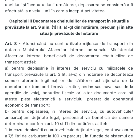
unei luni și începutul lunii următoare, deplasarea se consideră a fi
efectuată la nivelul lunii în care a început activitatea.
Capitolul III Decontarea cheltuielilor de transport în situațiile
prevăzute la art. 9 alin. (1) lit. a)-g) din hotărâre, precum și în alte
situații prevăzute de hotărâre
Art. 8
- Atunci când nu sunt utilizate mijloace de transport din
dotarea Ministerului Afacerilor Interne, personalul Ministerului
Afacerilor Interne beneficiază de decontarea cheltuielilor de
transport astfel:
a) pentru deplasările în interes de serviciu cu mijloacele de
transport prevăzute la art. 3 lit. a)-c) din hotărâre se decontează
sumele aferente legitimațiilor de călătorie achiziționate de la
operatorii de transport feroviar, rutier, aerian sau naval sau de la
agențiile de voiaj, bonurilor fiscale ori altor documente care să
ateste plata electronică a serviciului prestat de operatorul
economic de transport;
b) pentru deplasarea, în interes de serviciu, cu autovehicule/
ambarcațiuni deținute legal, personalul va beneficia de sumele
determinate conform art. 10 și 11 din hotărâre, astfel:
1. în cazul deplasării cu autovehicule deținute legal, contravaloarea
a 7,5 litri de carburant la 100 km parcurși, în funcție de sistemul de