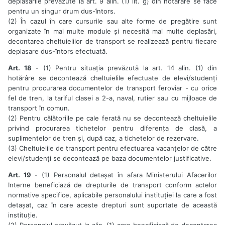
deplasările prevăzute la art. 9 alin. (1) lit. g) din hotărâre se face
pentru un singur drum dus-întors.
(2) În cazul în care cursurile sau alte forme de pregătire sunt
organizate în mai multe module și necesită mai multe deplasări,
decontarea cheltuielilor de transport se realizează pentru fiecare
deplasare dus-întors efectuată.
Art. 18
- (1) Pentru situația prevăzută la art. 14 alin. (1) din
hotărâre se decontează cheltuielile efectuate de elevi/studenți
pentru procurarea documentelor de transport feroviar - cu orice
fel de tren, la tariful clasei a 2-a, naval, rutier sau cu mijloace de
transport în comun.
(2) Pentru călătoriile pe cale ferată nu se decontează cheltuielile
privind procurarea tichetelor pentru diferența de clasă, a
suplimentelor de tren și, după caz, a tichetelor de rezervare.
(3) Cheltuielile de transport pentru efectuarea vacanțelor de către
elevi/studenți se decontează pe baza documentelor justificative.
Art. 19
- (1) Personalul detașat în afara Ministerului Afacerilor
Interne beneficiază de drepturile de transport conform actelor
normative specifice, aplicabile personalului instituției la care a fost
detașat, caz în care aceste drepturi sunt suportate de această
instituție.
(2) Personalul prevăzut la alin. (1) care beneficiază de decontarea