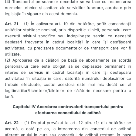
(4) Transportul persoanelor decedate se va face cu respectarea
normelor tehnice și sanitare ale serviciilor funerare, aprobate prin
legislația în vigoare din acest domeniu.
Art. 21
- (1) În aplicarea art. 19 din hotărâre, șefii/ comandanții
unităților stabilesc nominal, prin dispoziție zilnică, personalul care
execută misiuni specifice sau îndeplinește sarcini ce necesită
deplasări frecvente în cadrul localității în care își desfășoară
activitatea, cu precizarea documentelor de transport care vor fi
utilizate.
(2) Aprobarea de a călători pe bază de abonamente se acordă
personalului care este obligat să se deplaseze permanent în
interes de serviciu în cadrul localității în care își desfășoară
activitatea în situația în care, datorită numărului deplasărilor ce
trebuie efectuate, costul acestora este mai mic decât cel al
legitimațiilor/tichetelor/biletelor de călătorie necesare pentru o
lună.
Capitolul IV Acordarea contravalorii transportului pentru
efectuarea concediului de odihnă
Art. 22
- (1) Dreptul prevăzut la art. 12 alin. (1) din hotărâre se
acordă, o dată pe an, la întoarcerea din concediul de odihnă
aferent anului în curs sau concediul de odihnă restant, în baza