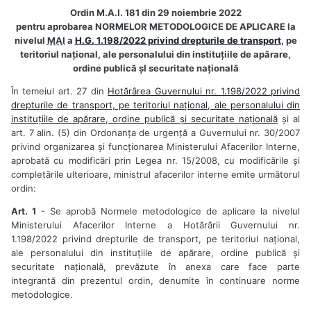
Ordin M.A.I. 181 din 29 noiembrie 2022
pentru aprobarea NORMELOR METODOLOGICE DE APLICARE la
nivelul
MAI
a
H.G. 1.198/2022 privind drepturile de transport
, pe
teritoriul național, ale personalului din instituțiile de apărare,
ordine publică șI securitate națională
În temeiul art. 27 din
Hotărârea Guvernului nr. 1.198/2022 privind
drepturile de transport, pe teritoriul național, ale personalului din
instituțiile de apărare, ordine publică și securitate națională
și al
art. 7 alin. (5) din Ordonanța de urgență a Guvernului nr. 30/2007
privind organizarea și funcționarea Ministerului Afacerilor Interne,
aprobată cu modificări prin Legea nr. 15/2008, cu modificările și
completările ulterioare, ministrul afacerilor interne emite următorul
ordin:
Art. 1
- Se aprobă Normele metodologice de aplicare la nivelul
Ministerului Afacerilor Interne a Hotărârii Guvernului nr.
1.198/2022 privind drepturile de transport, pe teritoriul național,
ale personalului din instituțiile de apărare, ordine publică și
securitate națională, prevăzute în anexa care face parte
integrantă din prezentul ordin, denumite în continuare norme
metodologice.