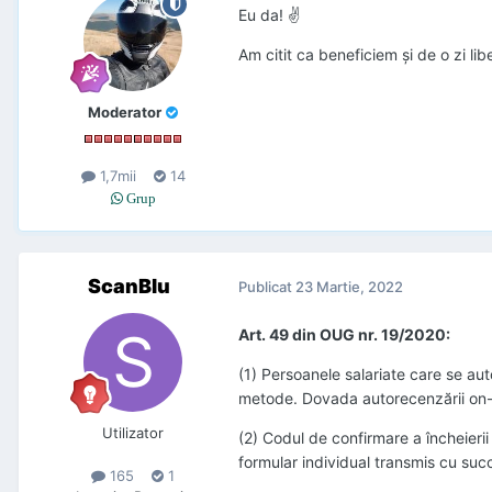
Eu da! ✌
Am citit ca beneficiem și de o zi lib
Moderator
1,7mii
14
Grup
ScanBlu
Publicat
23 Martie, 2022
Art. 49 din OUG nr. 19/2020:
(1) Persoanele salariate care se au
metode. Dovada autorecenzării on-l
Utilizator
(2) Codul de confirmare a încheieri
formular individual transmis cu s
165
1