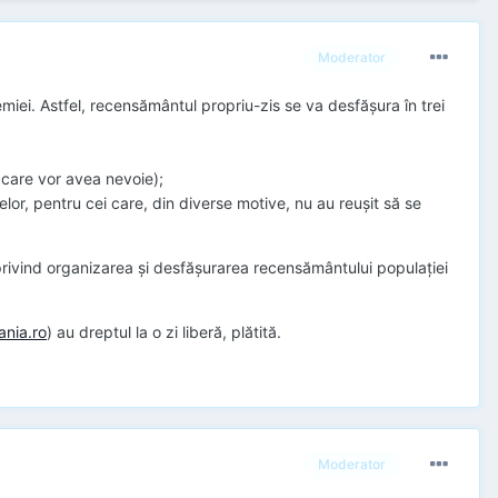
Moderator
ei. Astfel, recensământul propriu-zis se va desfășura în trei
 care vor avea nevoie);
telor, pentru cei care, din diverse motive, nu au reușit să se
privind organizarea şi desfăşurarea recensământului populaţiei
nia.ro
) au dreptul la o zi liberă, plătită.
Moderator