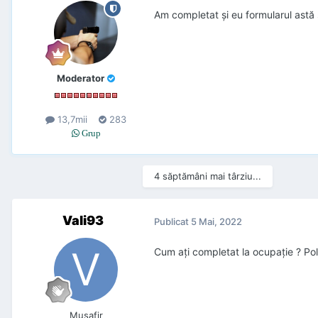
Am completat şi eu formularul astă s
Moderator
13,7mii
283
Grup
4 săptămâni mai târziu...
Vali93
Publicat
5 Mai, 2022
Cum ați completat la ocupație ? Pol
Musafir