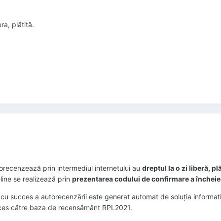
era, plătită.
torecenzează prin intermediul internetului au
dreptul la o zi liberă, pl
ine se realizează prin
prezentarea codului de confirmare a încheier
i cu succes a autorecenzării este generat automat de soluţia informat
ucces către baza de recensământ RPL2021.