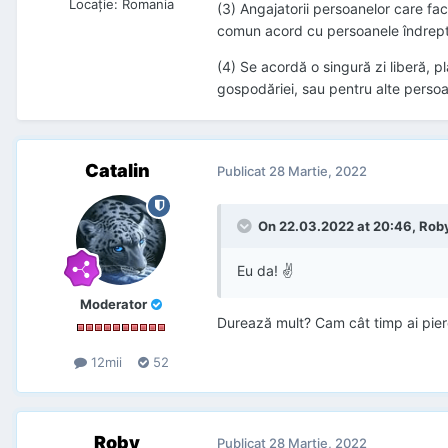
Locaţie
:
Romania
(3) Angajatorii persoanelor care fac 
comun acord cu persoanele îndreptăţ
(4) Se acordă o singură zi liberă, p
gospodăriei, sau pentru alte perso
Catalin
Publicat
28 Martie, 2022
On 22.03.2022 at 20:46, Roby
Eu da! ✌
Moderator
Durează mult? Cam cât timp ai pier
12mii
52
Roby
Publicat
28 Martie, 2022