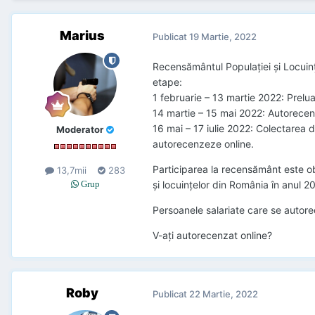
Marius
Publicat
19 Martie, 2022
Recensământul Populației și Locuinț
etape:
1 februarie – 13 martie 2022: Prelua
14 martie – 15 mai 2022: Autorecenz
16 mai – 17 iulie 2022: Colectarea da
Moderator
autorecenzeze online.
Participarea la recensământ este ob
13,7mii
283
şi locuinţelor din România în anul 2
Grup
Persoanele salariate care se autore
V-aţi autorecenzat online?
Roby
Publicat
22 Martie, 2022