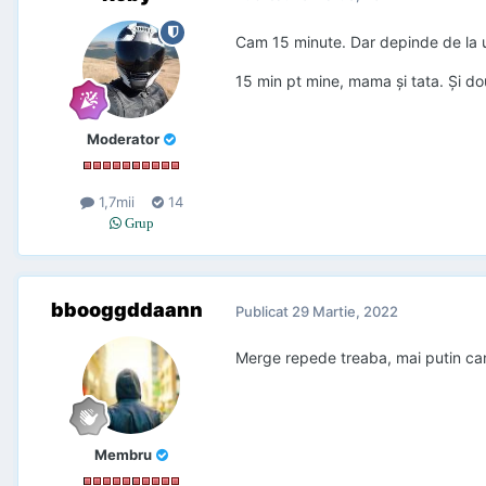
Cam 15 minute. Dar depinde de la un
15 min pt mine, mama și tata. Și do
Moderator
1,7mii
14
Grup
bbooggddaann
Publicat
29 Martie, 2022
Merge repede treaba, mai putin cand
Membru