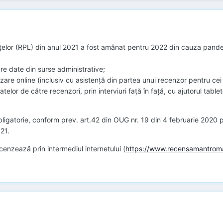
elor (RPL) din anul 2021 a fost amânat pentru 2022 din cauza pandemi
re date din surse administrative;
are online (inclusiv cu asistență din partea unui recenzor pentru cei
telor de către recenzori, prin interviuri față în față, cu ajutorul table
ligatorie, conform prev. art.42 din OUG nr. 19 din 4 februarie 2020 
021.
cenzează prin intermediul internetului (
https://www.recensamantroma