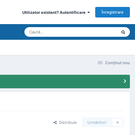
Înregistrare
Utilizator existent? Autentificare
Conţinut nou
Distribuie
Urmăritori
0