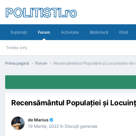
POLITISTI.ro
Exploraţi
Forum
Activitate
Bibliotecă
Ghid
Trimite info
Prima pagină
Forum
Recensământul Populaţiei şi Locuinţelor din
Recensământul Populaţiei şi Locuin
de
Marius
19 Martie, 2022
în
Discuţii generale