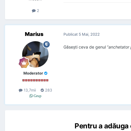
2
Marius
Publicat
5 Mai, 2022
Găsești ceva de genul “
anchetator p
Moderator
13,7mii
283
Grup
Pentru a adăuga 