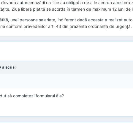
dovada autorecenzării on-line au obligaţia de a le acorda acestora ziua 
ite. Ziua liberă plătită se acordă în termen de maximum 12 luni de la
lătită, unei persoane salariate, indiferent dacă aceasta a realizat aut
ane conform prevederilor art. 43 din prezenta ordonanţă de urgenţă.
 a scris:
dut să completezi formularul ăla?