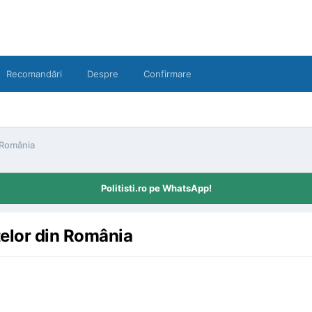
Recomandări
Despre
Confirmare
 România
Politisti.ro pe WhatsApp!
ţelor din România