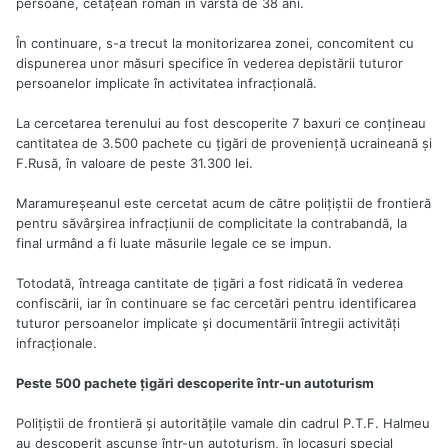
persoane, cetăţean român în vârstă de 38 ani.
În continuare, s-a trecut la monitorizarea zonei, concomitent cu
dispunerea unor măsuri specifice în vederea depistării tuturor
persoanelor implicate în activitatea infracţională.
La cercetarea terenului au fost descoperite 7 baxuri ce conţineau
cantitatea de 3.500 pachete cu ţigări de provenienţă ucraineană şi
F.Rusă, în valoare de peste 31.300 lei.
Maramureşeanul este cercetat acum de către poliţiştii de frontieră
pentru săvârşirea infracţiunii de complicitate la contrabandă, la
final urmând a fi luate măsurile legale ce se impun.
Totodată, întreaga cantitate de ţigări a fost ridicată în vederea
confiscării, iar în continuare se fac cercetări pentru identificarea
tuturor persoanelor implicate şi documentării întregii activităţi
infracţionale.
Peste 500 pachete ţigări descoperite într-un autoturism
Poliţiştii de frontieră şi autorităţile vamale din cadrul P.T.F. Halmeu
au descoperit ascunse într-un autoturism, în locaşuri special