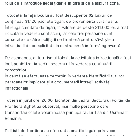
rolul de a introduce ilegal ţigările în ţară şi de a asigura zona.
Totodată, la faţa locului au fost descoperite 62 baxuri ce
conţineau 31.120 pachete ţigări, de provenienţă ucraineană.
Întreaga cantitate de ţigări, în valoare de peste 311.000 lei, a fost
ridicată în vederea confiscării, iar cele trei persoane sunt
cercetate de către poliţiştii de frontieră pentru săvârşirea
infracţiunii de complicitate la contrabandă în formă agravantă.
De asemenea, autoturismul folosit la activitatea infracţională a fost
indisponibilizat la sediul sectorului în vederea continuării
cercetărilor.
În cauză se efectuează cercetări în vederea identificării tuturor
persoanelor implicate şi a documentării întregii activităţi
infracţionale.
Tot ieri în jurul orei 20.00, lucrători din cadrul Sectorului Poliţiei de
Frontieră Sighet au observat, mai multe persoane care
transportau colete voluminoase prin apa râului Tisa din Ucraina în
România.
Poliţiştii de frontiera au efectuat somaţiile legale prin voce,