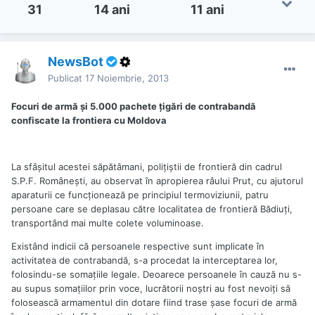
31
14 ani
11 ani
NewsBot
Publicat
17 Noiembrie, 2013
Focuri de armă şi 5.000 pachete ţigări de contrabandă
confiscate la frontiera cu Moldova
La sfâşitul acestei săpătâmani, poliţiştii de frontieră din cadrul
S.P.F. Româneşti, au observat în apropierea râului Prut, cu ajutorul
aparaturii ce funcţionează pe principiul termoviziunii, patru
persoane care se deplasau către localitatea de frontieră Bădiuţi,
transportând mai multe colete voluminoase.
Existând indicii că persoanele respective sunt implicate în
activitatea de contrabandă, s-a procedat la interceptarea lor,
folosindu-se somaţiile legale. Deoarece persoanele în cauză nu s-
au supus somaţiilor prin voce, lucrătorii noştri au fost nevoiţi să
folosească armamentul din dotare fiind trase şase focuri de armă