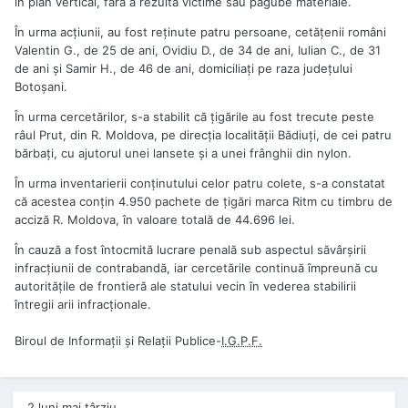
în plan vertical, fără a rezulta victime sau pagube materiale.
În urma acţiunii, au fost reţinute patru persoane, cetăţenii români
Valentin G., de 25 de ani, Ovidiu D., de 34 de ani, Iulian C., de 31
de ani şi Samir H., de 46 de ani, domiciliaţi pe raza judeţului
Botoşani.
În urma cercetărilor, s-a stabilit că ţigările au fost trecute peste
râul Prut, din R. Moldova, pe direcţia localităţii Bădiuţi, de cei patru
bărbaţi, cu ajutorul unei lansete şi a unei frânghii din nylon.
În urma inventarierii conţinutului celor patru colete, s-a constatat
că acestea conţin 4.950 pachete de ţigări marca Ritm cu timbru de
acciză R. Moldova, în valoare totală de 44.696 lei.
În cauză a fost întocmită lucrare penală sub aspectul săvârşirii
infracţiunii de contrabandă, iar cercetările continuă împreună cu
autorităţile de frontieră ale statului vecin în vederea stabilirii
întregii arii infracţionale.
Biroul de Informații și Relații Publice-
I.G.P.F.
2 luni mai târziu...