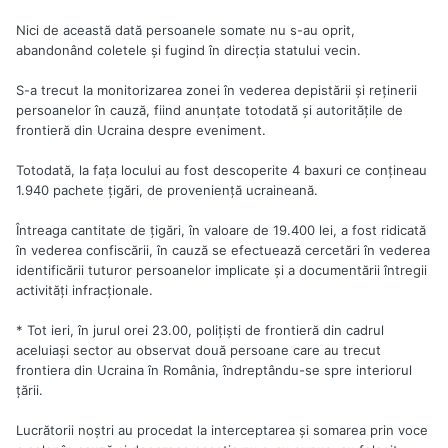
Nici de această dată persoanele somate nu s-au oprit,
abandonând coletele şi fugind în direcţia statului vecin.
S-a trecut la monitorizarea zonei în vederea depistării şi reţinerii
persoanelor în cauză, fiind anunţate totodată şi autorităţile de
frontieră din Ucraina despre eveniment.
Totodată, la faţa locului au fost descoperite 4 baxuri ce conţineau
1.940 pachete ţigări, de provenienţă ucraineană.
Întreaga cantitate de ţigări, în valoare de 19.400 lei, a fost ridicată
în vederea confiscării, în cauză se efectuează cercetări în vederea
identificării tuturor persoanelor implicate şi a documentării întregii
activităţi infracţionale.
* Tot ieri, în jurul orei 23.00, poliţişti de frontieră din cadrul
aceluiaşi sector au observat două persoane care au trecut
frontiera din Ucraina în România, îndreptându-se spre interiorul
ţării.
Lucrătorii noştri au procedat la interceptarea şi somarea prin voce