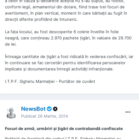
a celor în cauză şi deoarece aceştia nu s-au supus, au folosit,
conform legii, armamentul din dotare, fiind trase trei focuri de
avertisment, în plan vertical, moment în care bărbaţii au fugit în
direcţii diferite profitând de întuneric.
La faţa locului, au fost descoperite 6 colete învelite în folie
neagră, care conţineau 2.970 pachete ţigări, în valoare de 29.700
de lei.
Întreaga cantitate de ţigări a fost ridicată în vederea confiscării, iar
în continuare se fac cercetări pentru identificarea persoanelor
implicate şi documentarea întregii activităţi infracţionale.
I.T.P.F. Sighetu Marmației - Purtător de cuvânt
NewsBot
Publicat
26 Martie, 2014
Focuri de armă, urmăriri şi ţigări de contrabandă confiscate
Poliţiştii de frontieră din cadrul I.T.P.F. Sighetu Marmaţiei au