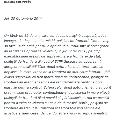
maşini suspecte
Joi, 30 Octombrie 2014
Un tânăr de 32 de ani, care conducea o maşină suspectă, a fost
împuşcat în timpul unei urmăriri, poliţiştii de frontieră fiind nevoiţi
să facă uz de armă pentru a opri două autoturisme ai căror şoferi
au refuzat să oprească. Miercuri, în jurul orei 21.20, pe timpul
executării unei misiuni de supraveghere a frontierei de stat,
poliţiştii de frontiera din cadrul STPF Suceava au observat, în
apropierea localităţii Bîlca, două autoturisme de teren care se
deplasau în mare viteză de la frontiera de stat către interiorul ţării.
Având suspiciuni că transportă ţigări de contrabandă, polițiștii de
frontiera au efectuat semnalele regulamentare pentru a opri
maşinile pentru control. Şoferii celor două autoturisme nu au oprit
la semnalele efectuate, continuându-şi deplasarea în mare viteză,
poliţiştii de frontieră fiind nevoiţi să părăsească partea carosabilă
pentru a evita coliziunea cu cele două maşini. Astfel, poliţiştii de
frontieră au trecut la urmărirea acestora folosind semnalele
acustice şi luminoase, dar cei doi şoferi nu s-au supus somaţiilor