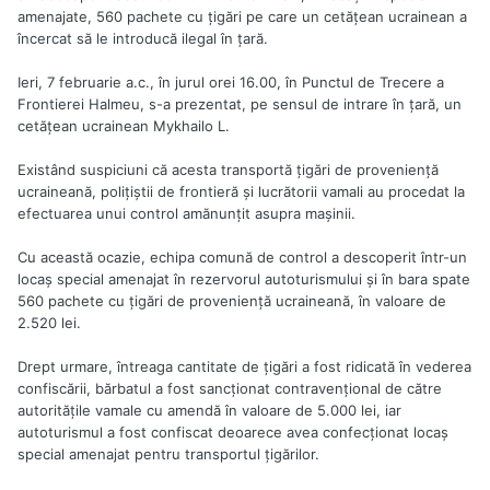
amenajate, 560 pachete cu ţigări pe care un cetăţean ucrainean a
încercat să le introducă ilegal în ţară.
Ieri, 7 februarie a.c., în jurul orei 16.00, în Punctul de Trecere a
Frontierei Halmeu, s-a prezentat, pe sensul de intrare în ţară, un
cetăţean ucrainean Mykhailo L.
Existând suspiciuni că acesta transportă ţigări de provenienţă
ucraineană, poliţiştii de frontieră şi lucrătorii vamali au procedat la
efectuarea unui control amănunţit asupra maşinii.
Cu această ocazie, echipa comună de control a descoperit într-un
locaş special amenajat în rezervorul autoturismului şi în bara spate
560 pachete cu ţigări de provenienţă ucraineană, în valoare de
2.520 lei.
Drept urmare, întreaga cantitate de ţigări a fost ridicată în vederea
confiscării, bărbatul a fost sancţionat contravenţional de către
autorităţile vamale cu amendă în valoare de 5.000 lei, iar
autoturismul a fost confiscat deoarece avea confecţionat locaş
special amenajat pentru transportul ţigărilor.