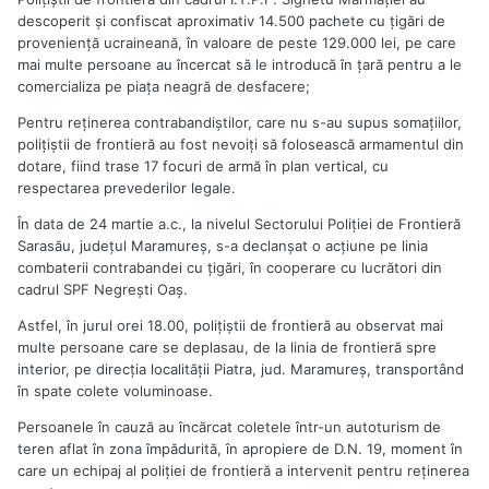
descoperit şi confiscat aproximativ 14.500 pachete cu ţigări de
provenienţă ucraineană, în valoare de peste 129.000 lei, pe care
mai multe persoane au încercat să le introducă în ţară pentru a le
comercializa pe piaţa neagră de desfacere;
Pentru reţinerea contrabandiştilor, care nu s-au supus somaţiilor,
poliţiştii de frontieră au fost nevoiţi să folosească armamentul din
dotare, fiind trase 17 focuri de armă în plan vertical, cu
respectarea prevederilor legale.
În data de 24 martie a.c., la nivelul Sectorului Poliţiei de Frontieră
Sarasău, judeţul Maramureş, s-a declanşat o acţiune pe linia
combaterii contrabandei cu ţigări, în cooperare cu lucrători din
cadrul SPF Negreşti Oaş.
Astfel, în jurul orei 18.00, poliţiştii de frontieră au observat mai
multe persoane care se deplasau, de la linia de frontieră spre
interior, pe direcţia localităţii Piatra, jud. Maramureş, transportând
în spate colete voluminoase.
Persoanele în cauză au încărcat coletele într-un autoturism de
teren aflat în zona împădurită, în apropiere de D.N. 19, moment în
care un echipaj al poliţiei de frontieră a intervenit pentru reţinerea