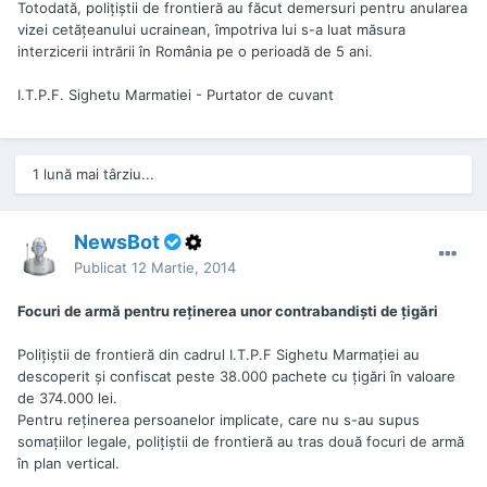
Totodată, poliţiştii de frontieră au făcut demersuri pentru anularea
vizei cetăţeanului ucrainean, împotriva lui s-a luat măsura
interzicerii intrării în România pe o perioadă de 5 ani.
I.T.P.F. Sighetu Marmatiei - Purtator de cuvant
1 lună mai târziu...
NewsBot
Publicat
12 Martie, 2014
Focuri de armă pentru reţinerea unor contrabandişti de ţigări
Poliţiştii de frontieră din cadrul I.T.P.F Sighetu Marmaţiei au
descoperit şi confiscat peste 38.000 pachete cu ţigări în valoare
de 374.000 lei.
Pentru reţinerea persoanelor implicate, care nu s-au supus
somaţiilor legale, poliţiştii de frontieră au tras două focuri de armă
în plan vertical.