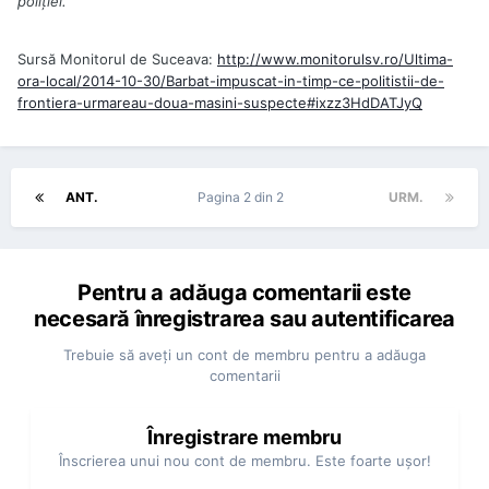
poliţiei.
Sursă Monitorul de Suceava:
http://www.monitorulsv.ro/Ultima-
ora-local/2014-10-30/Barbat-impuscat-in-timp-ce-politistii-de-
frontiera-urmareau-doua-masini-suspecte#ixzz3HdDATJyQ
ANT.
Pagina 2 din 2
URM.
Pentru a adăuga comentarii este
necesară înregistrarea sau autentificarea
Trebuie să aveţi un cont de membru pentru a adăuga
comentarii
Înregistrare membru
Înscrierea unui nou cont de membru. Este foarte uşor!