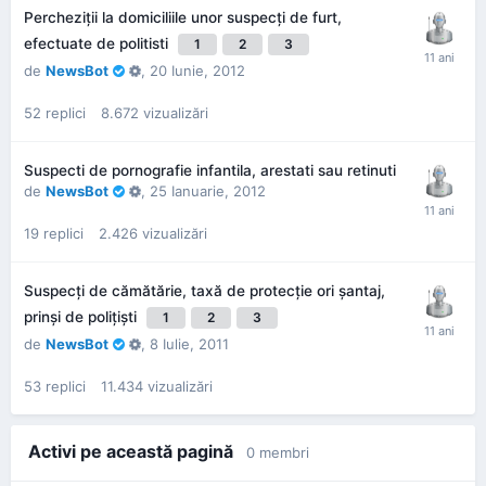
Percheziţii la domiciliile unor suspecţi de furt,
efectuate de politisti
1
2
3
de
NewsBot
,
20 Iunie, 2012
52
replici
8.672
vizualizări
Suspecti de pornografie infantila, arestati sau retinuti
de
NewsBot
,
25 Ianuarie, 2012
19
replici
2.426
vizualizări
Suspecţi de cămătărie, taxă de protecţie ori şantaj,
prinşi de poliţişti
1
2
3
de
NewsBot
,
8 Iulie, 2011
53
replici
11.434
vizualizări
Activi pe această pagină
0 membri