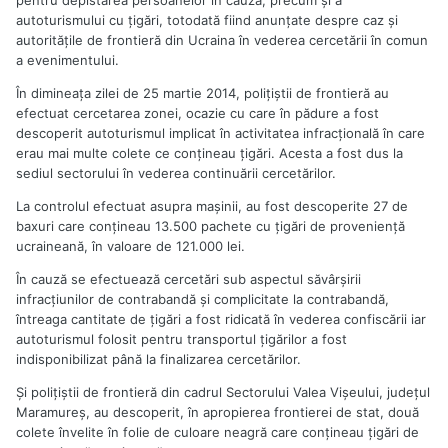
pentru depistarea persoanelor în cauză, precum şi a
autoturismului cu ţigări, totodată fiind anunţate despre caz şi
autorităţile de frontieră din Ucraina în vederea cercetării în comun
a evenimentului.
În dimineaţa zilei de 25 martie 2014, poliţiştii de frontieră au
efectuat cercetarea zonei, ocazie cu care în pădure a fost
descoperit autoturismul implicat în activitatea infracţională în care
erau mai multe colete ce conţineau ţigări. Acesta a fost dus la
sediul sectorului în vederea continuării cercetărilor.
La controlul efectuat asupra maşinii, au fost descoperite 27 de
baxuri care conţineau 13.500 pachete cu ţigări de provenienţă
ucraineană, în valoare de 121.000 lei.
În cauză se efectuează cercetări sub aspectul săvârşirii
infracţiunilor de contrabandă şi complicitate la contrabandă,
întreaga cantitate de ţigări a fost ridicată în vederea confiscării iar
autoturismul folosit pentru transportul ţigărilor a fost
indisponibilizat până la finalizarea cercetărilor.
Şi poliţiştii de frontieră din cadrul Sectorului Valea Vişeului, judeţul
Maramureş, au descoperit, în apropierea frontierei de stat, două
colete învelite în folie de culoare neagră care conţineau ţigări de