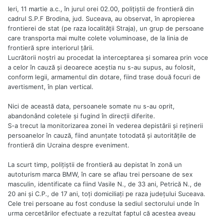
Ieri, 11 martie a.c., în jurul orei 02.00, poliţiştii de frontieră din
cadrul S.P.F Brodina, jud. Suceava, au observat, în apropierea
frontierei de stat (pe raza localităţii Straja), un grup de persoane
care transporta mai multe colete voluminoase, de la linia de
frontieră spre interiorul ţării.
Lucrătorii noştri au procedat la interceptarea şi somarea prin voce
a celor în cauză şi deoarece aceştia nu s-au supus, au folosit,
conform legii, armamentul din dotare, fiind trase două focuri de
avertisment, în plan vertical.
Nici de această data, persoanele somate nu s-au oprit,
abandonând coletele şi fugind în direcţii diferite.
S-a trecut la monitorizarea zonei în vederea depistării şi reţinerii
persoanelor în cauză, fiind anunţate totodată şi autorităţile de
frontieră din Ucraina despre eveniment.
La scurt timp, poliţiştii de frontieră au depistat în zonă un
autoturism marca BMW, în care se aflau trei persoane de sex
masculin, identificate ca fiind Vasile N., de 33 ani, Petrică N., de
20 ani şi C.P., de 17 ani, toţi domiciliaţi pe raza judeţului Suceava.
Cele trei persoane au fost conduse la sediul sectorului unde în
urma cercetărilor efectuate a rezultat faptul că acestea aveau