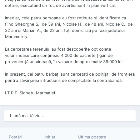
dotare, executând un foc de avertisment în plan vertical.
Imediat, cele patru persoane au fost reţinute şi identificate ca
fiind Gheorghe S., de 39 ani, Nicolae H., de 48 ani, Nicolae C., de
32 ani şi Marian A., de 22 ani, toţi domiciliaţi pe raza judeţului
Maramureş.
La cercetarea terenului au fost descoperite opt colete
voluminoase care conţineau 4.000 de pachete ţigări de
provenienţă ucraineană, în valoare de aproximativ 36.000 lei.
În prezent, cei patru bărbaţi sunt cercetaţi de poliţiştii de frontieră
pentru săvârşirea infracţiunii de complicitate la contrabandă.
I.T.P.F. Sighetu Marmației
1 lună mai târziu...
Postări
Iniţiat
Ultima postare