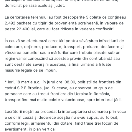
domiciliat pe raza aceluiaşi judeţ.
La cercetarea terenului au fost descoperite 5 colete ce conţineau
2.492 pachete cu ţigări de provenienţă ucraineană, în valoare de
peste 22.400 lei, care au fost ridicate în vederea confiscării.
În cauză se efectuează cercetări pentru săvârşirea infracţiunii de
colectare, deţinere, producere, transport, preluare, desfacere şi
vânzarea bunurilor sau a mărfurilor care trebuie plasate sub un
regim vamal cunoscând că acestea provin din contrabandă sau
sunt destinate săvârşirii acesteia, la final urmând a fi luate
măsurile legale ce se impun.
* Ieri, 18 martie a.c., în jurul orei 08.00, poliţiştii de frontieră din
cadrul S.P.F Brodina, jud. Suceava, au observat un grup de
persoane care au trecut frontiera din Ucraina în România,
transportând mai multe colete voluminoase, spre interiorul ţării.
Lucrătorii noştri au procedat la interceptarea şi somarea prin voce
a celor în cauză şi deoarece aceştia nu s-au supus, au folosit,
conform legii, armamentul din dotare, fiind trase trei focuri de
avertisment, în plan vertical.