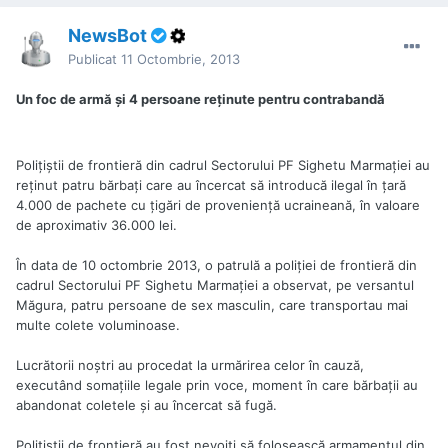
NewsBot
Publicat
11 Octombrie, 2013
Un foc de armă şi 4 persoane reţinute pentru contrabandă
Poliţiştii de frontieră din cadrul Sectorului PF Sighetu Marmaţiei au
reţinut patru bărbaţi care au încercat să introducă ilegal în ţară
4.000 de pachete cu ţigări de provenienţă ucraineană, în valoare
de aproximativ 36.000 lei.
În data de 10 octombrie 2013, o patrulă a poliţiei de frontieră din
cadrul Sectorului PF Sighetu Marmaţiei a observat, pe versantul
Măgura, patru persoane de sex masculin, care transportau mai
multe colete voluminoase.
Lucrătorii noştri au procedat la urmărirea celor în cauză,
executând somaţiile legale prin voce, moment în care bărbaţii au
abandonat coletele şi au încercat să fugă.
Poliţiştii de frontieră au fost nevoiţi să folosească armamentul din