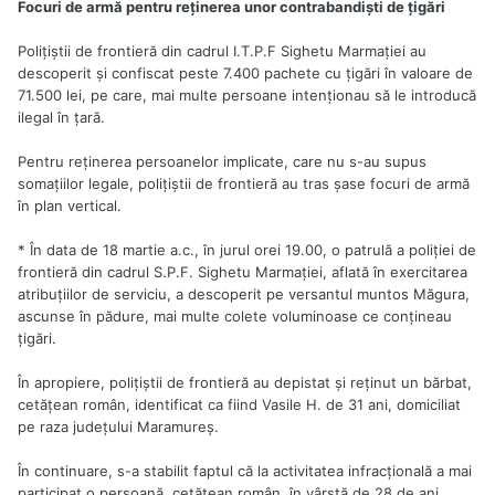
Focuri de armă pentru reţinerea unor contrabandişti de ţigări
Poliţiştii de frontieră din cadrul I.T.P.F Sighetu Marmaţiei au
descoperit şi confiscat peste 7.400 pachete cu ţigări în valoare de
71.500 lei, pe care, mai multe persoane intenţionau să le introducă
ilegal în ţară.
Pentru reţinerea persoanelor implicate, care nu s-au supus
somaţiilor legale, poliţiştii de frontieră au tras şase focuri de armă
în plan vertical.
* În data de 18 martie a.c., în jurul orei 19.00, o patrulă a poliţiei de
frontieră din cadrul S.P.F. Sighetu Marmaţiei, aflată în exercitarea
atribuţiilor de serviciu, a descoperit pe versantul muntos Măgura,
ascunse în pădure, mai multe colete voluminoase ce conţineau
ţigări.
În apropiere, poliţiştii de frontieră au depistat şi reţinut un bărbat,
cetăţean român, identificat ca fiind Vasile H. de 31 ani, domiciliat
pe raza judeţului Maramureş.
În continuare, s-a stabilit faptul că la activitatea infracţională a mai
participat o persoană, cetăţean român, în vârstă de 28 de ani,