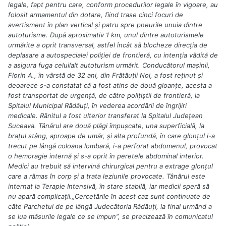
legale, fapt pentru care, conform procedurilor legale în vigoare, au
folosit armamentul din dotare, fiind trase cinci focuri de
avertisment în plan vertical şi patru spre pneurile unuia dintre
autoturisme. După aproximativ 1 km, unul dintre autoturismele
urmărite a oprit transversal, astfel încât să blocheze direcţia de
deplasare a autospecialei poliţiei de frontieră, cu intenţia vădită de
a asigura fuga celuilalt autoturism urmărit. Conducătorul maşinii,
Florin A., în vârstă de 32 ani, din Frătăuţii Noi, a fost reţinut şi
deoarece s-a constatat că a fost atins de două gloanţe, acesta a
fost transportat de urgenţă, de către poliţiştii de frontieră, la
Spitalul Municipal Rădăuţi, în vederea acordării de îngrijiri
medicale. Rănitul a fost ulterior transferat la Spitalul Judeţean
Suceava. Tânărul are două plăgi împuşcate, una superficială, la
braţul stâng, aproape de umăr, şi alta profundă, în care glonţul i-a
trecut pe lângă coloana lombară, i-a perforat abdomenul, provocat
o hemoragie internă şi s-a oprit în peretele abdominal interior.
Medici au trebuit să intervină chirurgical pentru a extrage glonţul
care a rămas în corp şi a trata leziunile provocate. Tânărul este
internat la Terapie Intensivă, în stare stabilă, iar medicii speră să
nu apară complicaţii.„Cercetările în acest caz sunt continuate de
căte Parchetul de pe lângă Judecătoria Rădăuţi, la final urmând a
se lua măsurile legale ce se impun”, se precizează în comunicatul