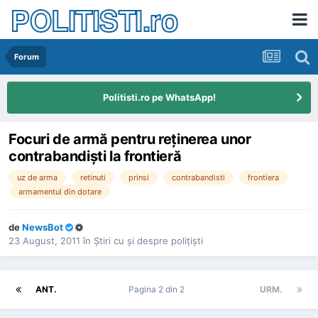
POLITISTI.ro
Forum
Politisti.ro pe WhatsApp!
Focuri de armă pentru reţinerea unor
contrabandişti la frontieră
uz de arma
retinuti
prinsi
contrabandisti
frontiera
armamentul din dotare
de
NewsBot
23 August, 2011
în
Ştiri cu şi despre poliţişti
ANT.
Pagina 2 din 2
URM.