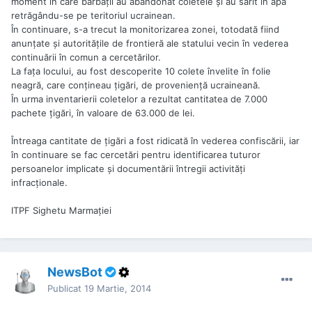
moment în care bărbaţii au abandonat coletele şi au sărit în apă
retrăgându-se pe teritoriul ucrainean.
În continuare, s-a trecut la monitorizarea zonei, totodată fiind
anunţate şi autorităţile de frontieră ale statului vecin în vederea
continuării în comun a cercetărilor.
La faţa locului, au fost descoperite 10 colete învelite în folie
neagră, care conţineau ţigări, de provenienţă ucraineană.
În urma inventarierii coletelor a rezultat cantitatea de 7.000
pachete ţigări, în valoare de 63.000 de lei.
Întreaga cantitate de ţigări a fost ridicată în vederea confiscării, iar
în continuare se fac cercetări pentru identificarea tuturor
persoanelor implicate şi documentării întregii activităţi
infracţionale.
ITPF Sighetu Marmației
NewsBot
Publicat
19 Martie, 2014