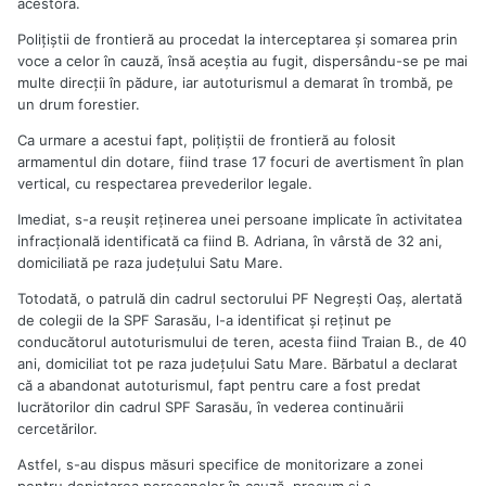
acestora.
Poliţiştii de frontieră au procedat la interceptarea şi somarea prin
voce a celor în cauză, însă aceştia au fugit, dispersându-se pe mai
multe direcţii în pădure, iar autoturismul a demarat în trombă, pe
un drum forestier.
Ca urmare a acestui fapt, poliţiştii de frontieră au folosit
armamentul din dotare, fiind trase 17 focuri de avertisment în plan
vertical, cu respectarea prevederilor legale.
Imediat, s-a reuşit reţinerea unei persoane implicate în activitatea
infracţională identificată ca fiind B. Adriana, în vârstă de 32 ani,
domiciliată pe raza judeţului Satu Mare.
Totodată, o patrulă din cadrul sectorului PF Negreşti Oaş, alertată
de colegii de la SPF Sarasău, l-a identificat şi reţinut pe
conducătorul autoturismului de teren, acesta fiind Traian B., de 40
ani, domiciliat tot pe raza judeţului Satu Mare. Bărbatul a declarat
că a abandonat autoturismul, fapt pentru care a fost predat
lucrătorilor din cadrul SPF Sarasău, în vederea continuării
cercetărilor.
Astfel, s-au dispus măsuri specifice de monitorizare a zonei