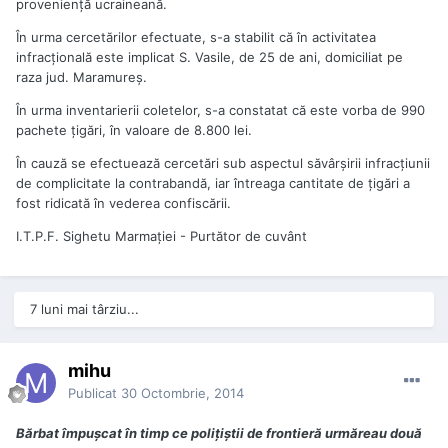
provenienţă ucraineană.
În urma cercetărilor efectuate, s-a stabilit că în activitatea
infracţională este implicat S. Vasile, de 25 de ani, domiciliat pe
raza jud. Maramureş.
În urma inventarierii coletelor, s-a constatat că este vorba de 990
pachete ţigări, în valoare de 8.800 lei.
În cauză se efectuează cercetări sub aspectul săvârşirii infracţiunii
de complicitate la contrabandă, iar întreaga cantitate de ţigări a
fost ridicată în vederea confiscării.
I.T.P.F. Sighetu Marmației - Purtător de cuvânt
7 luni mai târziu...
mihu
Publicat
30 Octombrie, 2014
Bărbat împuşcat în timp ce poliţiştii de frontieră urmăreau două