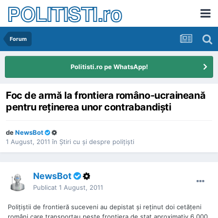
POLITISTI.ro
Forum
Politisti.ro pe WhatsApp!
Foc de armă la frontiera româno-ucraineană
pentru reţinerea unor contrabandişti
de
NewsBot
1 August, 2011
în
Ştiri cu şi despre poliţişti
NewsBot
Publicat
1 August, 2011
Poliţiştii de frontieră suceveni au depistat şi reţinut doi cetăţeni
români care transportau peste frontiera de stat aproximativ 6.000