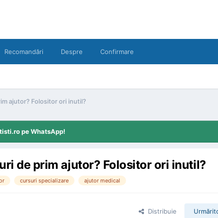
Recomandări
Despre
Confirmare
m ajutor? Folositor ori inutil?
tisti.ro pe WhatsApp!
ri de prim ajutor? Folositor ori inutil?
or
cursuri specializare
ajutor medical
Distribuie
Urmărito