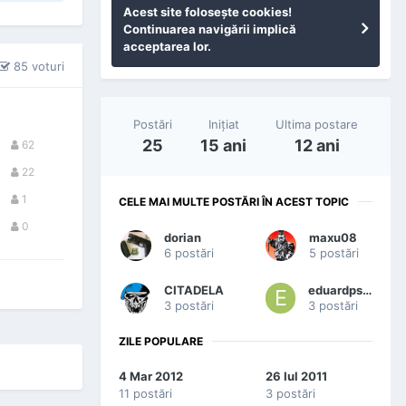
Acest site foloseşte cookies!
Continuarea navigării implică
acceptarea lor.
85 voturi
Postări
Iniţiat
Ultima postare
25
15 ani
12 ani
62
22
1
CELE MAI MULTE POSTĂRI ÎN ACEST TOPIC
0
dorian
maxu08
6 postări
5 postări
CITADELA
eduardpsih
3 postări
3 postări
ZILE POPULARE
4 Mar 2012
26 Iul 2011
11 postări
3 postări