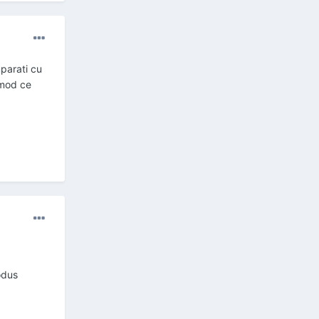
mparati cu
 mod ce
odus