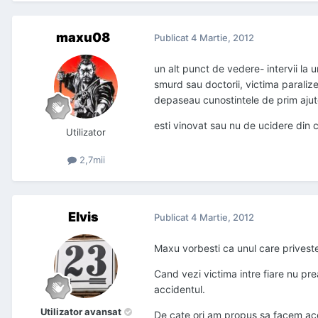
maxu08
Publicat
4 Martie, 2012
un alt punct de vedere- intervii la 
smurd sau doctorii, victima paraliz
depaseau cunostintele de prim ajut
esti vinovat sau nu de ucidere din 
Utilizator
2,7mii
Elvis
Publicat
4 Martie, 2012
Maxu vorbesti ca unul care priveste 
Cand vezi victima intre fiare nu pr
accidentul.
Utilizator avansat
De cate ori am propus sa facem acest