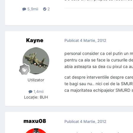
5,9mii
2
Kayne
Publicat
4 Martie, 2012
personal consider ca cel putin un m
pentru ca ala se face la cursurile d
abia asteapta sa dea cu pixul ca au f
cat despre interventiile despre car
Utilizator
te bagi sau nu.. nici cei de la SMUR
ca majoritatea echipajelor SMURD s
1,4mii
Locaţie
:
BUH
maxu08
Publicat
4 Martie, 2012