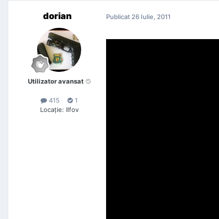
dorian
Publicat
26 Iulie, 2011
Utilizator avansat
415
1
Locaţie
:
Ilfov