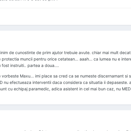
inim de cunostinte de prim ajutor trebuie avute. chiar mai mult deca
e protectia muncii pentru orice cetatean... aaah... ca lumea nu e inter
ost instruiti.. partea a doua....
e vorbeste Maxu... imi place sa cred ca se numeste discernamant si s
D nu efectueaza interventii daca considera ca situatia ii depaseste. a
unt cu echipaj paramedic, adica asistent in cel mai bun caz, nu MED