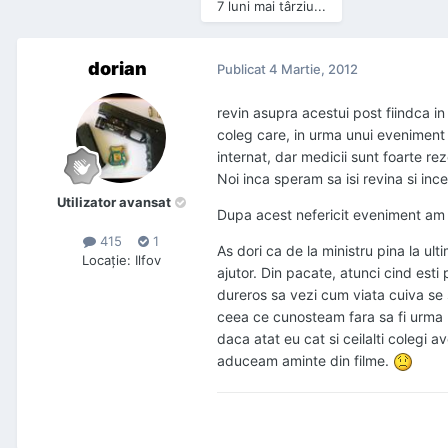
7 luni mai târziu...
dorian
Publicat
4 Martie, 2012
revin asupra acestui post fiindca in
coleg care, in urma unui eveniment n
internat, dar medicii sunt foarte rez
Noi inca speram sa isi revina si ince
Utilizator avansat
Dupa acest nefericit eveniment am r
415
1
As dori ca de la ministru pina la ul
Locaţie
:
Ilfov
ajutor. Din pacate, atunci cind esti 
dureros sa vezi cum viata cuiva se sc
ceea ce cunosteam fara sa fi urma un
daca atat eu cat si ceilalti colegi
aduceam aminte din filme.