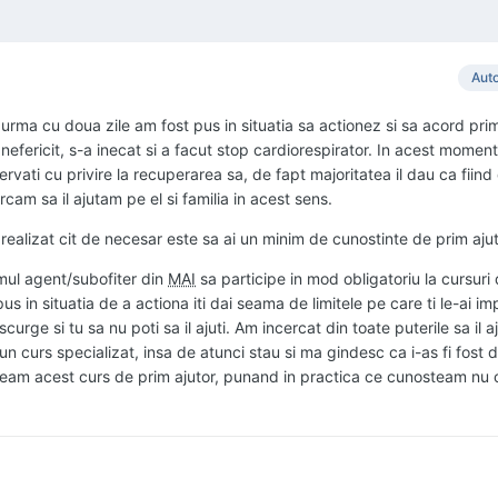
Aut
 urma cu doua zile am fost pus in situatia sa actionez si sa acord prim
efericit, s-a inecat si a facut stop cardiorespirator. In acest moment
ervati cu privire la recuperarea sa, de fapt majoritatea il dau ca fiind
rcam sa il ajutam pe el si familia in acest sens.
ealizat cit de necesar este sa ai un minim de cunostinte de prim ajut
timul agent/subofiter din
MAI
sa participe in mod obligatoriu la cursuri
pus in situatia de a actiona iti dai seama de limitele pe care ti le-ai im
urge si tu sa nu poti sa il ajuti. Am incercat din toate puterile sa il aj
 curs specializat, insa de atunci stau si ma gindesc ca i-as fi fost d
 aveam acest curs de prim ajutor, punand in practica ce cunosteam nu 