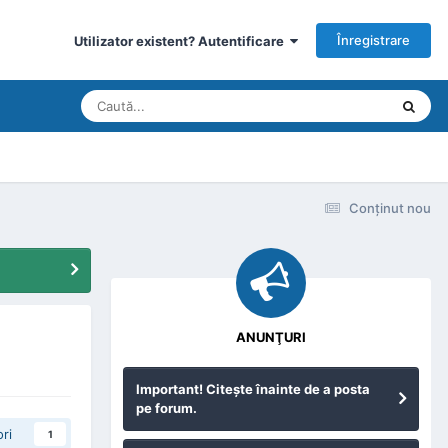
Înregistrare
Utilizator existent? Autentificare
Conţinut nou
ANUNŢURI
Important! Citeşte înainte de a posta
pe forum.
ri
1