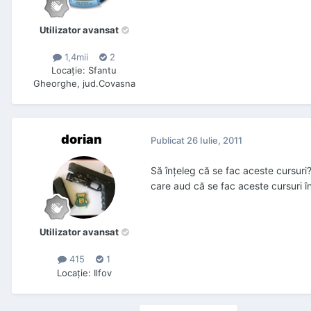
Utilizator avansat
1,4mii
2
Locaţie
:
Sfantu
Gheorghe, jud.Covasna
dorian
Publicat
26 Iulie, 2011
Să înțeleg că se fac aceste cursuri?
care aud că se fac aceste cursuri î
Utilizator avansat
415
1
Locaţie
:
Ilfov