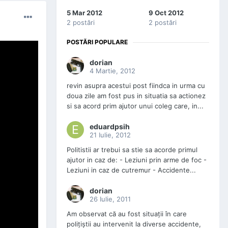
5 Mar 2012
9 Oct 2012
2 postări
2 postări
POSTĂRI POPULARE
dorian
4 Martie, 2012
revin asupra acestui post fiindca in urma cu
doua zile am fost pus in situatia sa actionez
si sa acord prim ajutor unui coleg care, in...
eduardpsih
21 Iulie, 2012
Politistii ar trebui sa stie sa acorde primul
ajutor in caz de: - Leziuni prin arme de foc -
Leziuni in caz de cutremur - Accidente...
dorian
26 Iulie, 2011
Am observat că au fost situații în care
polițiștii au intervenit la diverse accidente,