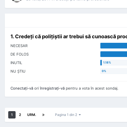
1. Credeți că polițiștii ar trebui să cunoască pr
NECESAR
DE FOLOS
INUTIL
NU ȘTIU
Conectaţi-vă
ori
înregistraţi-vă
pentru a vota în acest sondaj.
1
2
URM.
Pagina 1 din 2