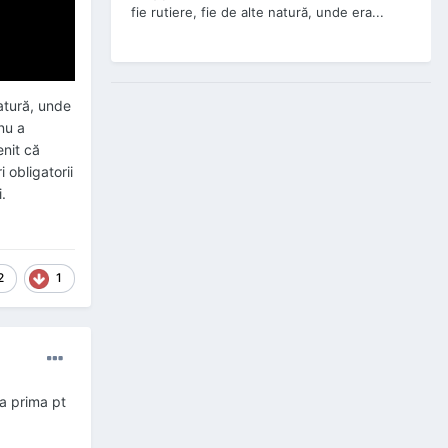
fie rutiere, fie de alte natură, unde era...
natură, unde
 nu a
enit că
 obligatorii
.
2
1
la prima pt