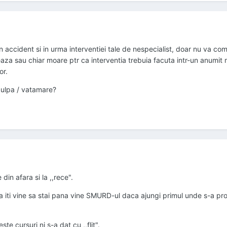
un accident si in urma interventiei tale de nespecialist, doar nu va co
eaza sau chiar moare ptr ca interventia trebuia facuta intr-un anumit
or.
culpa / vatamare?
din afara si la ,,rece".
ea iti vine sa stai pana vine SMURD-ul daca ajungi primul unde s-a pr
e cursuri ni s-a dat cu ,,flit".