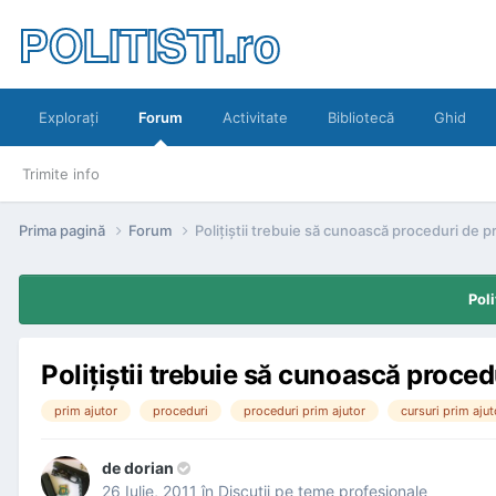
POLITISTI.ro
Exploraţi
Forum
Activitate
Bibliotecă
Ghid
Trimite info
Prima pagină
Forum
Poliţiştii trebuie să cunoască proceduri de pri
Poli
Poliţiştii trebuie să cunoască procedu
prim ajutor
proceduri
proceduri prim ajutor
cursuri prim ajut
de
dorian
26 Iulie, 2011
în
Discuţii pe teme profesionale