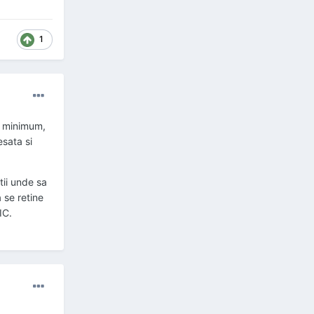
1
t minimum,
esata si
tii unde sa
 se retine
IC.