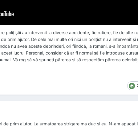
e polițiștii au intervenit la diverse accidente, fie rutiere, fie de alte 
e prim ajutor. De cele mai multe ori nici un polițist nu a intervenit și
fiindcă nu avea aceste deprinderi, ori fiindcă, la români, s-a împământ
est lucru. Personal, consider că ar fi normal să fie introduse cursuri
u numai. Vă rog să vă spuneți părerea și să respectăm părerea celorlalți
suri de prim ajutor. La urmatoarea strigare ma duc si eu. N-am apucat 