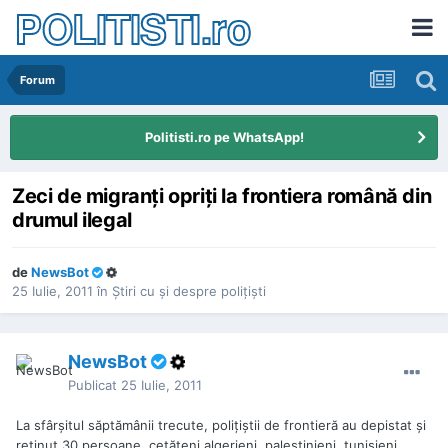
POLITISTI.ro
Forum
Politisti.ro pe WhatsApp!
Zeci de migranţi opriţi la frontiera română din
drumul ilegal
de
NewsBot
25 Iulie, 2011
în
Ştiri cu şi despre poliţişti
NewsBot
Publicat
25 Iulie, 2011
La sfârşitul săptămânii trecute, poliţiştii de frontieră au depistat şi
reţinut 30 persoane, cetăţeni algerieni, palestinieni, tunisieni,