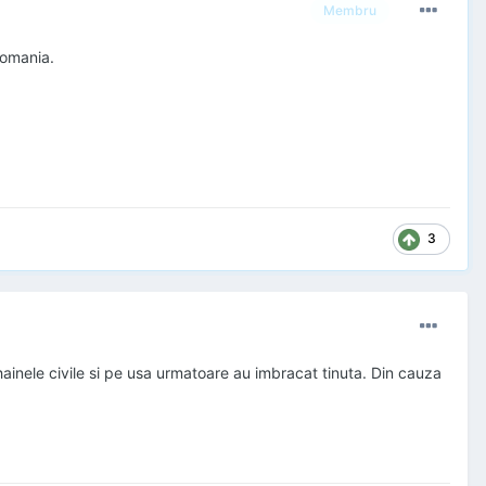
Membru
Romania.
3
 hainele civile si pe usa urmatoare au imbracat tinuta. Din cauza