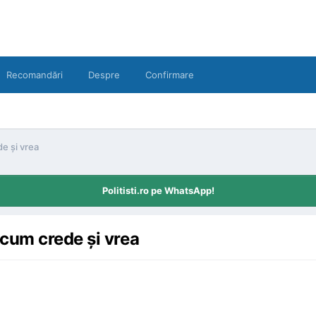
Recomandări
Despre
Confirmare
e şi vrea
Politisti.ro pe WhatsApp!
cum crede şi vrea