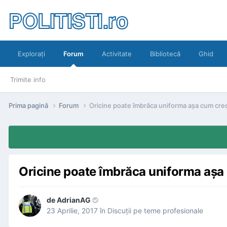
POLITISTI.ro
Exploraţi
Forum
Activitate
Bibliotecă
Ghid
Trimite info
Prima pagină
Forum
Oricine poate îmbrăca uniforma aşa cum cred
Oricine poate îmbrăca uniforma aşa 
de
AdrianAG
23 Aprilie, 2017
în
Discuţii pe teme profesionale