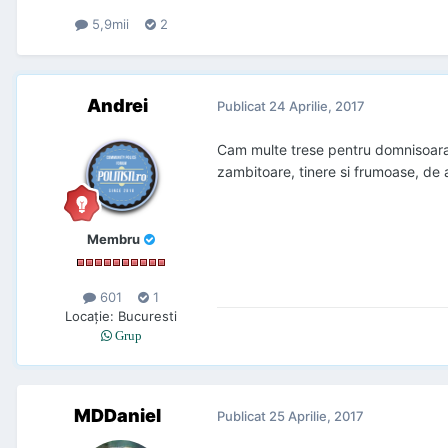
5,9mii
2
Andrei
Publicat
24 Aprilie, 2017
Cam multe trese pentru domnisoara d
zambitoare, tinere si frumoase, de 
Membru
601
1
Locaţie
:
Bucuresti
Grup
MDDaniel
Publicat
25 Aprilie, 2017