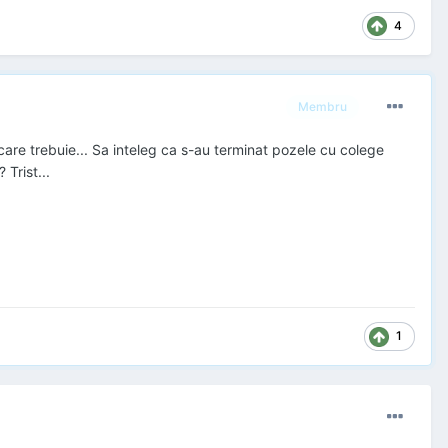
4
Membru
are trebuie... Sa inteleg ca s-au terminat pozele cu colege
Trist...
1