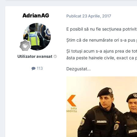
AdrianAG
Publicat
23 Aprilie, 2017
E posibil să nu fie secțiunea potriv
Ştim că de nenumărate ori s-a pus pr
Şi totuşi acum s-a ajuns prea de t
Utilizator avansat
ăsta peste hainele civile, exact ca 
113
Dezgustat...