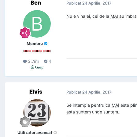
Ben
Publicat
24 Aprilie, 2017
Nu e vina ei, cei de la
MAI
au imbrac
Membru
2,7mii
4
Grup
Elvis
Publicat
24 Aprilie, 2017
Se intampla pentru ca
MAI
este plin
asta suntem unde suntem.
Utilizator avansat