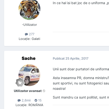
In ce hal isi bat joc de o uniforma ,p
-Utilizator
277
Locaţie
:
Galati
Sache
Publicat
25 Aprilie, 2017
Unii sunt doar purtatori de uniforma 
Asta inseamna PR, domna ministru? Sa
sunt sportivi, nu sunt fotogenici s
noastra!
Utilizator avansat
Sunt mandru ca sunt politist, sunt m
2,6mii
15
Locaţie
:
ROMÂNIA