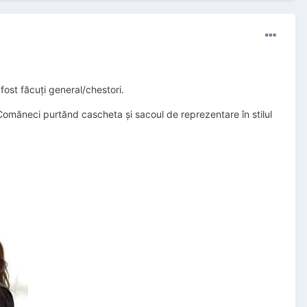
fost făcuți general/chestori.
Comăneci purtănd cascheta şi sacoul de reprezentare în stilul