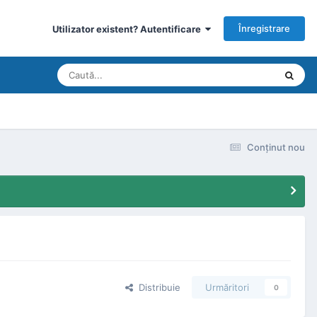
Înregistrare
Utilizator existent? Autentificare
Conţinut nou
Distribuie
Urmăritori
0