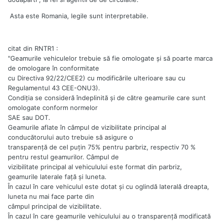
Asta este Romania, legile sunt interpretabile.
citat din RNTR1 :
"Geamurile vehiculelor trebuie să fie omologate şi să poarte marca
de omologare în conformitate
cu Directiva 92/22/CEE2) cu modificările ulterioare sau cu
Regulamentul 43 CEE-ONU3).
Condiţia se consideră îndeplinită şi de către geamurile care sunt
omologate conform normelor
SAE sau DOT.
Geamurile aflate în câmpul de vizibilitate principal al
conducătorului auto trebuie să asigure o
transparenţă de cel puţin 75% pentru parbriz, respectiv 70 %
pentru restul geamurilor. Câmpul de
vizibilitate principal al vehiculului este format din parbriz,
geamurile laterale faţă şi luneta.
În cazul în care vehiculul este dotat şi cu oglindă laterală dreapta,
luneta nu mai face parte din
câmpul principal de vizibilitate.
În cazul în care geamurile vehiculului au o transparenţă modificată