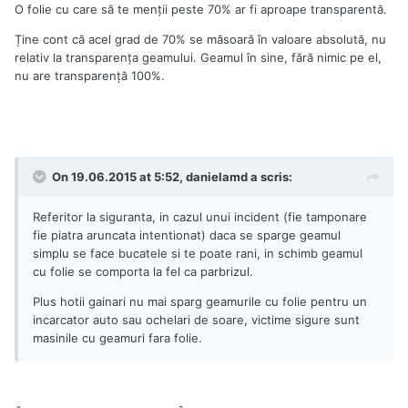
O folie cu care să te menții peste 70% ar fi aproape transparentă.
Ține cont că acel grad de 70% se măsoară în valoare absolută, nu
relativ la transparența geamului. Geamul în sine, fără nimic pe el,
nu are transparență 100%.
On 19.06.2015 at 5:52, danielamd a scris:
Referitor la siguranta, in cazul unui incident (fie tamponare
fie piatra aruncata intentionat) daca se sparge geamul
simplu se face bucatele si te poate rani, in schimb geamul
cu folie se comporta la fel ca parbrizul.
Plus hotii gainari nu mai sparg geamurile cu folie pentru un
incarcator auto sau ochelari de soare, victime sigure sunt
masinile cu geamuri fara folie.