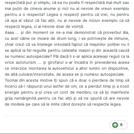
respectată pur şi simplu, că ea nu poate fi respectată mai mult sau
mai puţin de cineva anume şi nici nu ai nevoie de vreun exemplu
pentru a o respecta? Legea o respecţi pentru că vrei, nu pentru
că aşa ai văzut că fac alţii, nu ai nevoie de niciun exemplu ca să
respecţi legea, ci ai nevoie doar de voinţă.
Aaaa ... şi din moment ce ne-a mai demonstrat că proverbul ăla,
cu acel câine ce moare de drum lung, i se potriveşte de minune,
chiar crezi că va înţelege vreodată faptul că maşinilor poliţiei nu li
se aplică la fel regulile pentru celelalte maşini şi din această cauză
se numesc autospeciale? Păi dacă li s-ar aplica aceleaşi reguli ca la
orice autoturism ... şi girofarul s-ar încadra în prevederea aceea
ce interzice montarea la autovehicul a altor lumini ori dispozitive,
de altă culoare/intensitate, de aceea se şi numesc autospeciale.
Tocmai din aceste motive îţi spun că e doar o pierdere de timp să
încerci să-i răspunzi unui astfel de om, ce a pierdut timp şi a irosit
energie pentru a-şi crea un cont de membru ca să îşi mainfeste
grija nemărginită pentru ce fac alţii şi să ne spună că are nevoie
de modele pe care să le imite când doreşte să respecte legea.
6