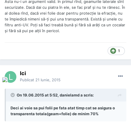
Ăsta nu-i un argument valid. În primul rînd, geamurile laterale sînt
securizate. Dacă dai cu piatra în ele, se fac praf și nu te rănesc. În
al doilea rînd, dacă vrei folie doar pentru protecție la efracție, nu
te împiedică nimeni să-ți pui una transparentă. Există și unele cu
filtru anti-UV. Poți să faci treabă bună și fără să arăți ca un cocalar
și fără să pui pe alții în pericol.
1
lci
Publicat
21 Iunie, 2015
On 19.06.2015 at 5:52, danielamd a scris:
Deci ai voie sa pui folii pe fata atat timp cat se asigura o
transparenta totala(geam+folie) de minim 70%