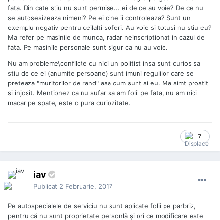
fata. Din cate stiu nu sunt permise... ei de ce au voie? De ce nu
se autosesizeaza nimeni? Pe ei cine ii controleaza? Sunt un
exemplu negativ pentru ceilalti soferi. Au voie si totusi nu stiu eu?
Ma refer pe masinile de munca, radar neinscriptionat in cazul de
fata. Pe masinile personale sunt sigur ca nu au voie.
Nu am probleme\confilcte cu nici un politist insa sunt curios sa
stiu de ce ei (anumite persoane) sunt imuni regulilor care se
preteaza "muritorilor de rand" asa cum sunt si eu. Ma simt prostit
si injosit. Mentionez ca nu sufar sa am folii pe fata, nu am nici
macar pe spate, este o pura curiozitate.
7
iav
Publicat
2 Februarie, 2017
Pe autospecialele de serviciu nu sunt aplicate folii pe parbriz,
pentru că nu sunt proprietate personlă și ori ce modificare este