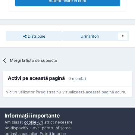
Autentificare în cont
Distribuie
Urmăritori
2
Mergi la lista de subiecte
Activi pe această pagină
0 membri
Niciun utilizator înregistrat nu vizualizează această pagină acum.
Informaţii importante
Am plasat
cookie-uri
strict necesare
pe dispozitivul dvs. pentru afişarea
Confidenţialitate
Contactaţi-ne
Cookies
optimă a paginilor. Puteţi în orice