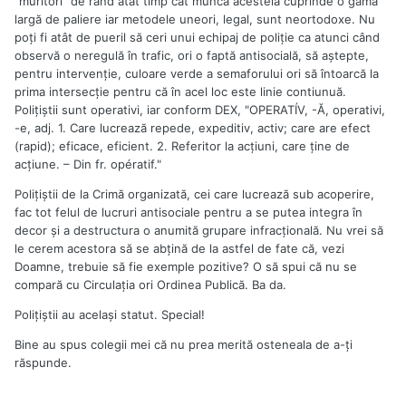
”muritori” de rând atât timp cât munca acesteia cuprinde o gamă
largă de paliere iar metodele uneori, legal, sunt neortodoxe. Nu
poți fi atât de pueril să ceri unui echipaj de poliție ca atunci când
observă o neregulă în trafic, ori o faptă antisocială, să aștepte,
pentru intervenție, culoare verde a semaforului ori să întoarcă la
prima intersecție pentru că în acel loc este linie contiunuă.
Polițiștii sunt operativi, iar conform DEX, "OPERATÍV, -Ă, operativi,
-e, adj. 1. Care lucrează repede, expeditiv, activ; care are efect
(rapid); eficace, eficient. 2. Referitor la acțiuni, care ține de
acțiune. – Din fr. opératif."
Polițiștii de la Crimă organizată, cei care lucrează sub acoperire,
fac tot felul de lucruri antisociale pentru a se putea integra în
decor și a destructura o anumită grupare infracțională. Nu vrei să
le cerem acestora să se abțină de la astfel de fate că, vezi
Doamne, trebuie să fie exemple pozitive? O să spui că nu se
compară cu Circulația ori Ordinea Publică. Ba da.
Polițiștii au același statut. Special!
Bine au spus colegii mei că nu prea merită osteneala de a-ți
răspunde.