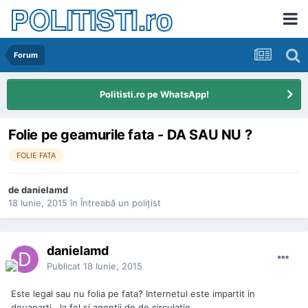
POLITISTI.ro
Forum
Politisti.ro pe WhatsApp!
Folie pe geamurile fata - DA SAU NU ?
FOLIE FATA
de
danielamd
18 Iunie, 2015
în
Întreabă un poliţist
danielamd
Publicat
18 Iunie, 2015
Este legal sau nu folia pe fata? Internetul este impartit in
douaparti , la fel si agentii de de circulatie.