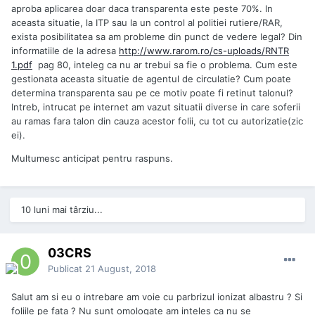
aproba aplicarea doar daca transparenta este peste 70%. In
aceasta situatie, la ITP sau la un control al politiei rutiere/RAR,
exista posibilitatea sa am probleme din punct de vedere legal? Din
informatiile de la adresa
http://www.rarom.ro/cs-uploads/RNTR
1.pdf
pag 80, inteleg ca nu ar trebui sa fie o problema. Cum este
gestionata aceasta situatie de agentul de circulatie? Cum poate
determina transparenta sau pe ce motiv poate fi retinut talonul?
Intreb, intrucat pe internet am vazut situatii diverse in care soferii
au ramas fara talon din cauza acestor folii, cu tot cu autorizatie(zic
ei).
Multumesc anticipat pentru raspuns.
10 luni mai târziu...
03CRS
Publicat
21 August, 2018
Salut am si eu o intrebare am voie cu parbrizul ionizat albastru ? Si
foliile pe fata ? Nu sunt omologate am inteles ca nu se