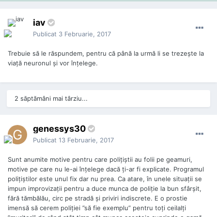
iav
Publicat
3 Februarie, 2017
Trebuie să le răspundem, pentru că până la urmă li se trezește la
viață neuronul și vor înțelege.
2 săptămâni mai târziu...
genessys30
Publicat
13 Februarie, 2017
Sunt anumite motive pentru care polițiștii au folii pe geamuri,
motive pe care nu le-ai înțelege dacă ți-ar fi explicate. Programul
polițiștilor este unul fix dar nu prea. Ca atare, în unele situații se
impun improvizații pentru a duce munca de poliție la bun sfârșit,
fără tămbălău, circ pe stradă și priviri indiscrete. E o prostie
imensă să cerem poliției ”să fie exemplu” pentru toți ceilalți