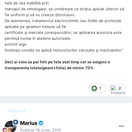
faţă de cea stabilită prin
marcajul de omologare, se urmăreşte ca stratul aplicat ulterior să
fie uniform şi să nu creeze distorsiuni.
De asemenea, tratamentul electrochimic sau foliile de protecţie
aplicate pe geamuri trebuie să fie
certificate şi marcate corespunzător, iar aplicarea acestora este
permisă numai în ateliere autorizate
potrivit legii.
Aceleaşi condiţii se aplică motociclurilor carosate şi tractoarelor"
Deci ai voie sa pui folii pe fata atat timp cat se asigura o
transparenta totala(geam+folie) de minim 70%
1
2
Moderator
Marius
Publicat
18 Iunie, 2015