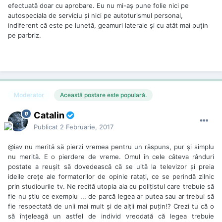
efectuată doar cu aprobare. Eu nu mi-aș pune folie nici pe
autospeciala de serviciu și nici pe autoturismul personal,
indiferent că este pe lunetă, geamuri laterale și cu atât mai puțin
pe parbriz.
Moderator
Această postare este populară.
Catalin
Publicat
2 Februarie, 2017
@iav
nu merită să pierzi vremea pentru un răspuns, pur şi simplu
nu merită. E o pierdere de vreme. Omul în cele câteva rânduri
postate a reuşit să dovedească că se uită la televizor şi preia
ideile creţe ale formatorilor de opinie rataţi, ce se perindă zilnic
prin studiourile tv. Ne recită utopia aia cu poliţistul care trebuie să
fie nu ştiu ce exemplu ... de parcă legea ar putea sau ar trebui să
fie respectată de unii mai mult şi de alţii mai puţin!? Crezi tu că o
să înţeleagă un astfel de individ vreodată că legea trebuie