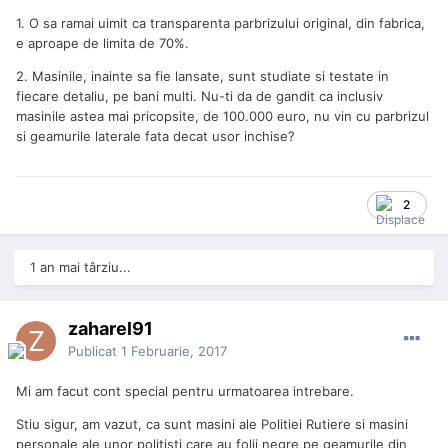
1. O sa ramai uimit ca transparenta parbrizului original, din fabrica,
e aproape de limita de 70%.
2. Masinile, inainte sa fie lansate, sunt studiate si testate in
fiecare detaliu, pe bani multi. Nu-ti da de gandit ca inclusiv
masinile astea mai pricopsite, de 100.000 euro, nu vin cu parbrizul
si geamurile laterale fata decat usor inchise?
2
1 an mai târziu...
zaharel91
Publicat
1 Februarie, 2017
Mi am facut cont special pentru urmatoarea intrebare.
Stiu sigur, am vazut, ca sunt masini ale Politiei Rutiere si masini
personale ale unor politisti care au folii negre pe geamurile din