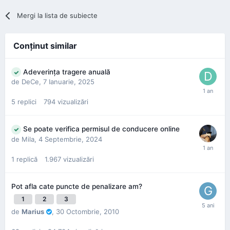
Mergi la lista de subiecte
Conţinut similar
Adeverința tragere anuală
de
DeCe
,
7 Ianuarie, 2025
5
replici
794
vizualizări
Se poate verifica permisul de conducere online
de
Mila
,
4 Septembrie, 2024
1
replică
1.967
vizualizări
Pot afla cate puncte de penalizare am?
1
2
3
de
Marius
,
30 Octombrie, 2010