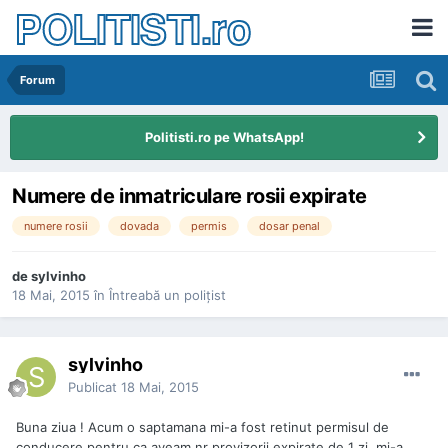
POLITISTI.ro
Forum
Politisti.ro pe WhatsApp!
Numere de inmatriculare rosii expirate
numere rosii
dovada
permis
dosar penal
de
sylvinho
18 Mai, 2015
în
Întreabă un poliţist
sylvinho
Publicat
18 Mai, 2015
Buna ziua ! Acum o saptamana mi-a fost retinut permisul de
conducere pentru ca aveam nr provizorii expirate de 1 zi, mi-a