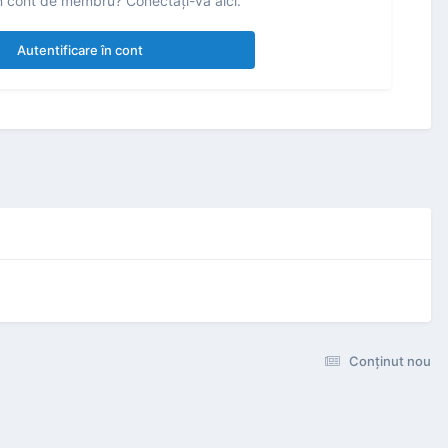
n cont de membru? Conectaţi-vă aici.
Autentificare în cont
Conţinut nou