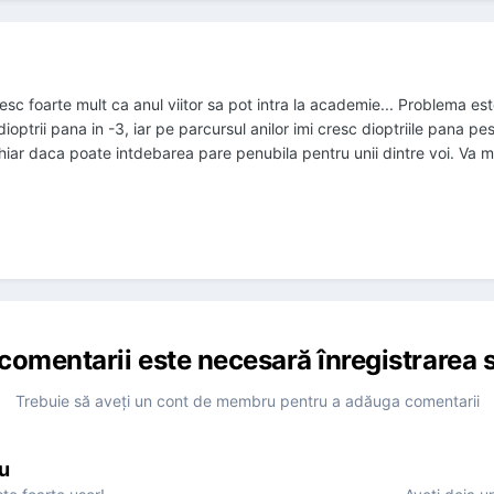
oresc foarte mult ca anul viitor sa pot intra la academie... Problema es
ioptrii pana in -3, iar pe parcursul anilor imi cresc dioptriile pana pe
chiar daca poate intdebarea pare penubila pentru unii dintre voi. Va m
comentarii este necesară înregistrarea s
Trebuie să aveţi un cont de membru pentru a adăuga comentarii
u