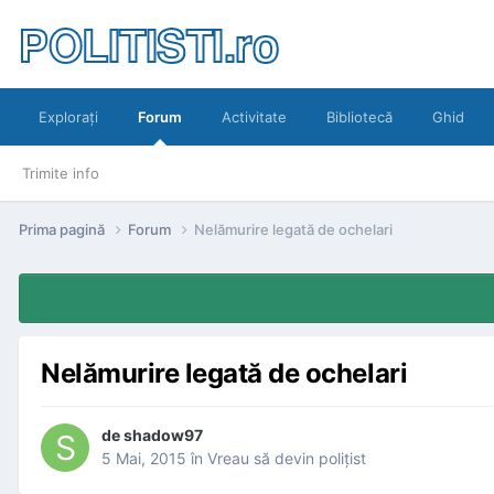
POLITISTI.ro
Exploraţi
Forum
Activitate
Bibliotecă
Ghid
Trimite info
Prima pagină
Forum
Nelămurire legată de ochelari
Nelămurire legată de ochelari
de
shadow97
5 Mai, 2015
în
Vreau să devin poliţist