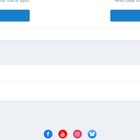
te foarte uşor!
Aveţi deja u