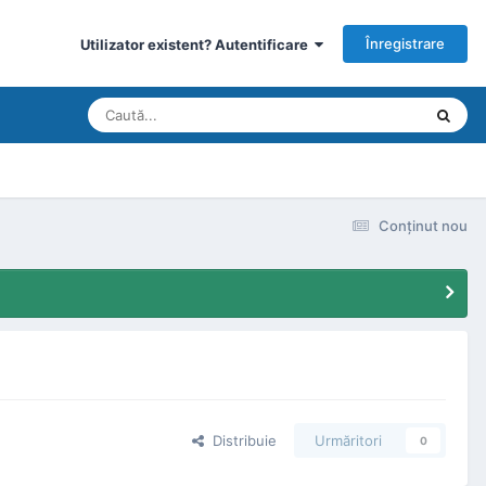
Înregistrare
Utilizator existent? Autentificare
Conţinut nou
Distribuie
Urmăritori
0