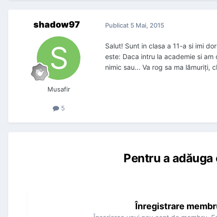
shadow97
Publicat
5 Mai, 2015
Salut! Sunt in clasa a 11-a si imi d
este: Daca intru la academie si am d
nimic sau... Va rog sa ma lămuriți, 
Musafir
5
Pentru a adăuga 
Înregistrare membr