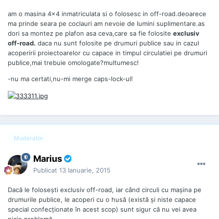
am o masina 4x4 inmatriculata si o folosesc in off-road.deoarece
ma prinde seara pe coclauri am nevoie de lumini suplimentare.as
dori sa montez pe plafon asa ceva,care sa fie folosite
exclusiv
off-road.
daca nu sunt folosite pe drumuri publice sau in cazul
acoperirii proiectoarelor cu capace in timpul circulatiei pe drumuri
publice,mai trebuie omologate?multumesc!
-nu ma certati,nu-mi merge caps-lock-ul!
Moderator
Marius
Publicat
13 Ianuarie, 2015
Dacă le foloseşti exclusiv off-road, iar când circuli cu maşina pe
drumurile publice, le acoperi cu o husă (există şi niste capace
special confecţionate în acest scop) sunt sigur că nu vei avea
nicio problemă.