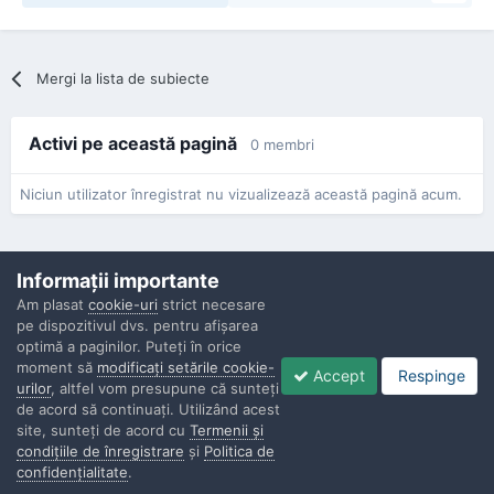
Mergi la lista de subiecte
Activi pe această pagină
0 membri
Niciun utilizator înregistrat nu vizualizează această pagină acum.
Informaţii importante
Am plasat
cookie-uri
strict necesare
pe dispozitivul dvs. pentru afişarea
Confidenţialitate
Contactaţi-ne
Cookies
optimă a paginilor. Puteţi în orice
Copyright © Politisti.ro, 2010 - 2026
moment să
modificaţi setările cookie-
Accept
Respinge
Powered by Invision Community
urilor
, altfel vom presupune că sunteţi
de acord să continuaţi. Utilizând acest
site, sunteţi de acord cu
Termenii şi
condiţiile de înregistrare
şi
Politica de
confidenţialitate
.