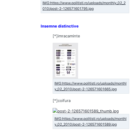
Insemne distinctive
[*]imracaminte
[*]coifura