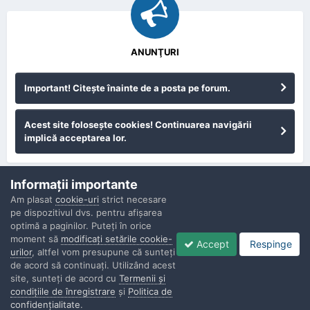
ANUNŢURI
Important! Citeşte înainte de a posta pe forum.
Acest site foloseşte cookies! Continuarea navigării
implică acceptarea lor.
Informaţii importante
Am plasat
cookie-uri
strict necesare
pe dispozitivul dvs. pentru afişarea
optimă a paginilor. Puteţi în orice
moment să
modificaţi setările cookie-
Accept
Respinge
urilor
, altfel vom presupune că sunteţi
de acord să continuaţi. Utilizând acest
Confidenţialitate
Contactaţi-ne
Cookies
site, sunteţi de acord cu
Termenii şi
Copyright © Politisti.ro, 2010 - 2026
condiţiile de înregistrare
şi
Politica de
Powered by Invision Community
confidenţialitate
.