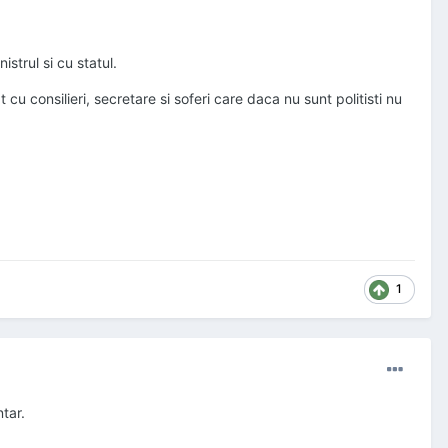
strul si cu statul.
t cu consilieri, secretare si soferi care daca nu sunt politisti nu
1
tar.