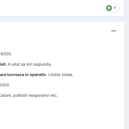
1
 46000.
isti
.A uitat sa imi raspunda.
 care lucreaza in operativ
. Liniste totala.
 1000.
tarii, politistii neoperativi etc.