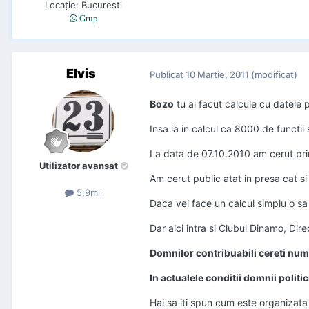
Locaţie
:
Bucuresti
Grup
Elvis
Publicat
10 Martie, 2011
(modificat)
Bozo
tu ai facut calcule cu datele p
Insa ia in calcul ca 8000 de functi
La data de 07.10.2010 am cerut pri
Utilizator avansat
Am cerut public atat in presa cat s
5,9mii
Daca vei face un calcul simplu o sa
Dar aici intra si Clubul Dinamo, Direc
Domnilor contribuabili cereti numar
In actualele conditii domnii politi
Hai sa iti spun cum este organizata 