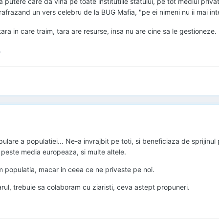
a putere care da vina pe toate institutiile statului, pe tot mediul priv
parafrazand un vers celebru de la BUG Mafia, "pe ei nimeni nu ii mai int
tara in care traim, tara are resurse, insa nu are cine sa le gestioneze.
o
are a populatiei... Ne-a invrajbit pe toti, si beneficiaza de sprijinul po
ti peste media europeaza, si multe altele.
 populatia, macar in ceea ce ne priveste pe noi.
ul, trebuie sa colaboram cu ziaristi, ceva astept propuneri.