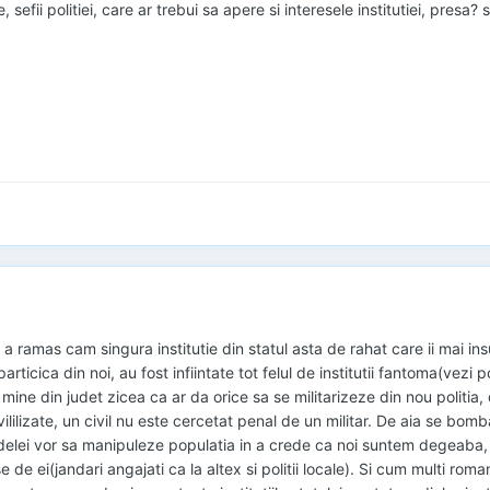
, sefii politiei, care ar trebui sa apere si interesele institutiei, pres
ia a ramas cam singura institutie din statul asta de rahat care ii mai in
articica din noi, au fost infiintate tot felul de institutii fantoma(vezi
ne din judet zicea ca ar da orice sa se militarizeze din nou politia, dar
ivililizate, un civil nu este cercetat penal de un militar. De aia se b
delei vor sa manipuleze populatia in a crede ca noi suntem degeaba, 
 de ei(jandari angajati ca la altex si politii locale). Si cum multi rom