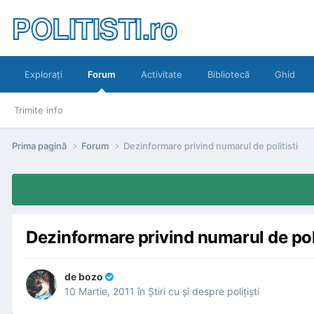
POLITISTI.ro
Exploraţi
Forum
Activitate
Bibliotecă
Ghid
Trimite info
Prima pagină
Forum
Dezinformare privind numarul de politisti
Dezinformare privind numarul de poli
de
bozo
10 Martie, 2011
în
Ştiri cu şi despre poliţişti