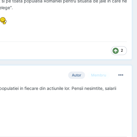
at si pe toata populatia Romaniei pentru situatia de jale in care ne
elege".
2
Autor
Membru
pulatiei in fiecare din actiunile lor. Pensii nesimtite, salarii