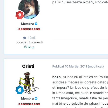
pai si nu sesizeaza nimeni, sindicate
Membru
1,9mii
Locaţie
:
Bucuresti
Grup
Cristi
Publicat
10 Martie, 2011
(modificat)
bozo
, tu inca nu ai inteles ca Polit
scindeze, fiecare isi doreste cateo p
et impera? Un bou de prefect de la mi
in lumea asta, cel putin in statele c
fantasmagorice, rahatii astia de pe
Membru
mai bine cu solutiile de rahao impuse