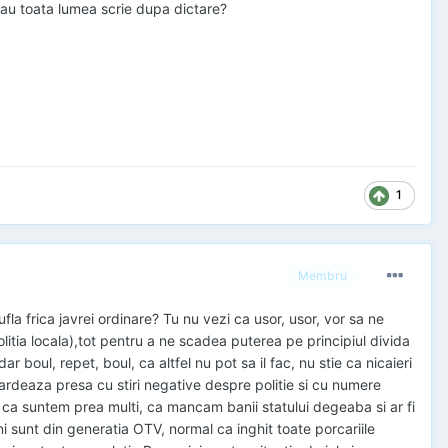
a? sau toata lumea scrie dupa dictare?
1
Membru
sufla frica javrei ordinare? Tu nu vezi ca usor, usor, vor sa ne
 politia locala),tot pentru a ne scadea puterea pe principiul divida
 boul, repet, boul, ca altfel nu pot sa il fac, nu stie ca nicaieri
ombardeaza presa cu stiri negative despre politie si cu numere
ca suntem prea multi, ca mancam banii statului degeaba si ar fi
ani sunt din generatia OTV, normal ca inghit toate porcariile