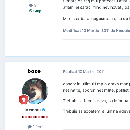
turnate de regimul portocaliu aflat l
5mii
aflam, ei saracii fiind nevinovati, 
Grup
Mi-e scarba de jegosii astia, nu de 
Modificat
10 Martie, 2011
de Kmcoi
bozo
Publicat
10 Martie, 2011
observ in ultimul timp o grava manipul
nesimtite, sporuri nesimtite, politis
Trebuie sa facem ceva, sa informam
Membru
Trebuie sa scoatem la lumina adevar
1,9mii