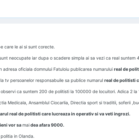
e care le ai si sunt corecte.
i sunt neocupate iar dupa o scadere simpla ai sa vezi ca real suntem
n adresa oficiala domnului Fatuloiu publicarea numarului
real de polit
i la tv persoanelor responsabuile sa publice numarul
real de politisti
 observi ca suntem 200 de politisti la 100000 de locuitori. Adica 2 la
tia Medicala, Ansamblul Ciocarlia, Directia sport si traditii, soferii ,buca
ul real de politisti care lucreaza in operativ si va veti ingrozi.
cieni vor sa
mai
dea afara 9000.
politia in Olanda.