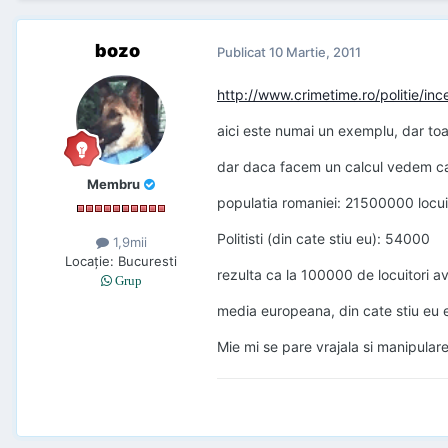
bozo
Publicat
10 Martie, 2011
http://www.crimetime.ro/politie/inc
aici este numai un exemplu, dar toa
dar daca facem un calcul vedem ca
Membru
populatia romaniei: 21500000 locui
Politisti (din cate stiu eu): 54000
1,9mii
Locaţie
:
Bucuresti
rezulta ca la 100000 de locuitori av
Grup
media europeana, din cate stiu eu e
Mie mi se pare vrajala si manipulare.