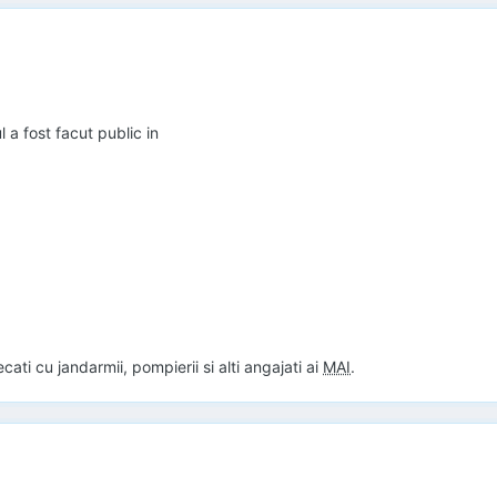
 a fost facut public in
ti cu jandarmii, pompierii si alti angajati ai
MAI
.