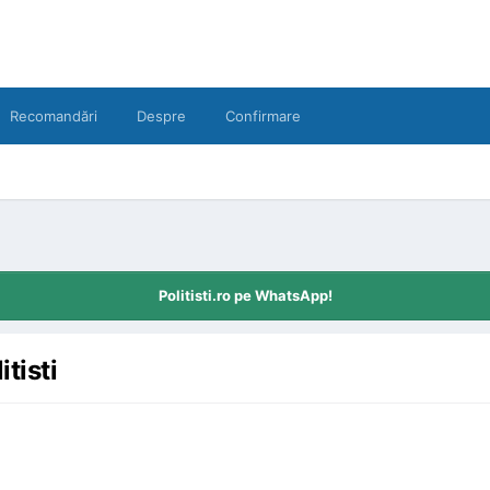
Recomandări
Despre
Confirmare
Politisti.ro pe WhatsApp!
tisti