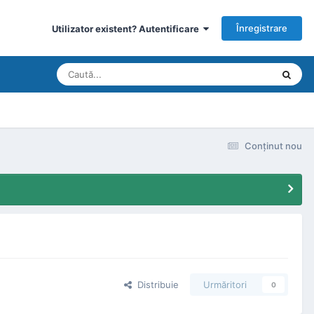
Înregistrare
Utilizator existent? Autentificare
Conţinut nou
Distribuie
Urmăritori
0