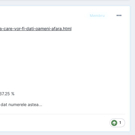
Membru
pa-care-vor-fi-dati-oameni-afara.html
 37.25 %
 dat numerele astea...
1