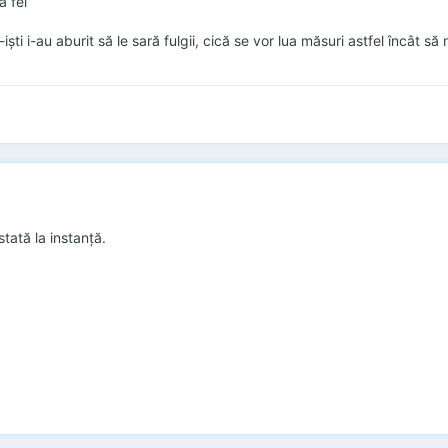
a fel
işti i-au aburit să le sară fulgii, cică se vor lua măsuri astfel încât s
tată la instanță.