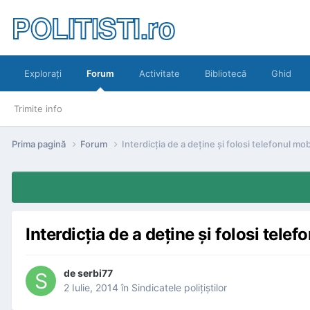
POLITISTI.ro
Exploraţi
Forum
Activitate
Bibliotecă
Ghid
Trimite info
Prima pagină
Forum
Interdicţia de a deţine şi folosi telefonul mobi
Interdicţia de a deţine şi folosi telef
de
serbi77
2 Iulie, 2014
în
Sindicatele poliţiştilor