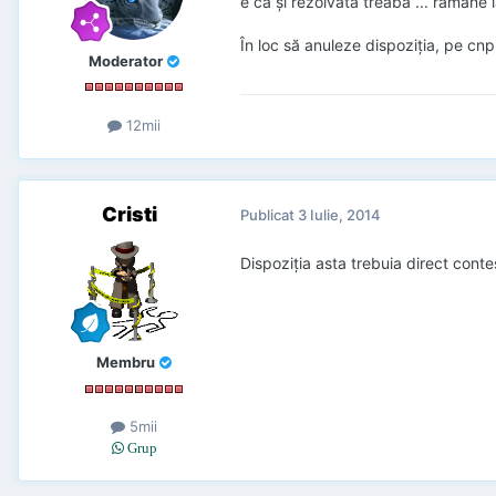
e ca şi rezolvată treaba ... rămâne l
În loc să anuleze dispoziţia, pe cnp-
Moderator
12mii
Cristi
Publicat
3 Iulie, 2014
Dispoziția asta trebuia direct contes
Membru
5mii
Grup