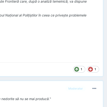
 de Frontieră care, după o analiză temeinică, va dispune
 Naţional al Poliţiştilor în ceea ce priveşte problemele
1
1
Moderator
 nedorite să nu se mai producă.
"