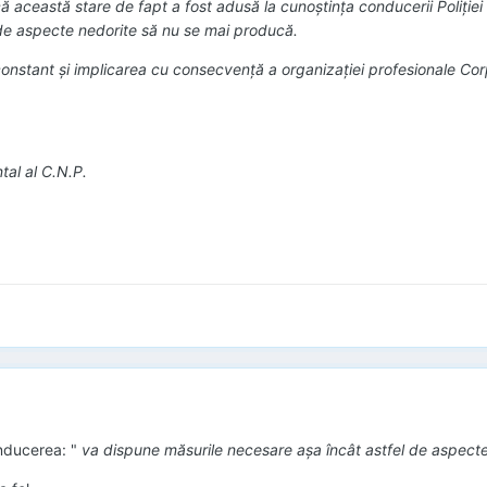
 această stare de fapt a fost adusă la cunoştinţa conducerii Poliţiei
 de aspecte nedorite să nu se mai producă.
stant şi implicarea cu consecvenţă a organizaţiei profesionale Corpul
tal al C.N.P.
nducerea: "
va dispune măsurile necesare aşa încât astfel de aspecte