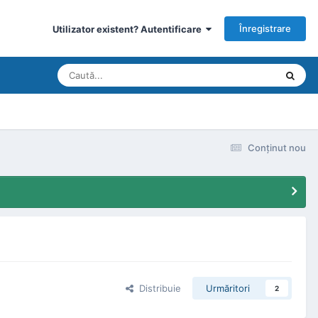
Înregistrare
Utilizator existent? Autentificare
Conţinut nou
Distribuie
Urmăritori
2