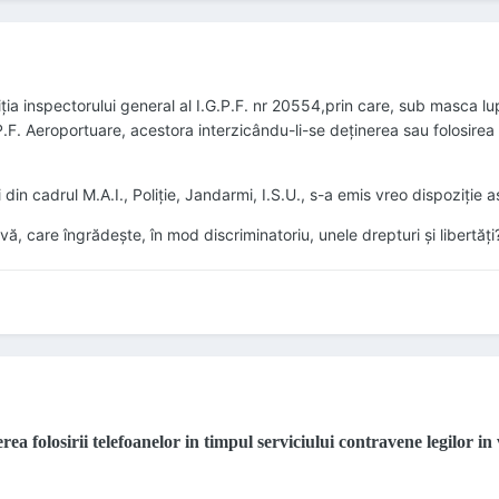
inspectorului general al I.G.P.F. nr 20554,prin care, sub masca luptei 
.P.F. Aeroportuare, acestora interzicându-li-se deținerea sau folosirea 
 din cadrul M.A.I., Poliție, Jandarmi, I.S.U., s-a emis vreo dispoziți
, care îngrădește, în mod discriminatoriu, unele drepturi și libertăți
rea folosirii telefoanelor in timpul serviciului contravene legilor in