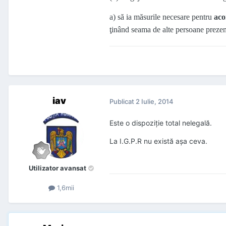
a) să ia măsurile necesare pentru
aco
ţinând seama de alte persoane prezen
iav
Publicat
2 Iulie, 2014
Este o dispoziție total nelegală.
La I.G.P.R nu există așa ceva.
Utilizator avansat
1,6mii