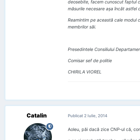
deosebite, facem cunoscut faptul că
măsurile necesare aşa încât astfel
Reamintim pe această cale modul con
membrilor săi.
Presedintele Consiliului Departamen
Comisar sef de politie
CHIRILA VIOREL
Catalin
Publicat
2 Iulie, 2014
Aoleu, păi dacă zice CNP-ul că, co