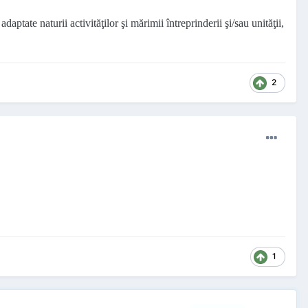
adaptate naturii activităţilor şi mărimii întreprinderii şi/sau unităţii,
2
1