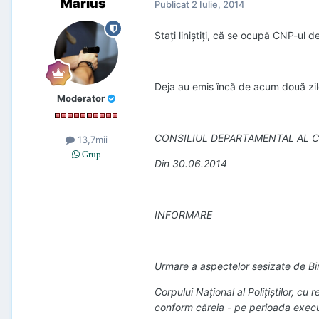
Marius
Publicat
2 Iulie, 2014
Staţi liniştiţi, că se ocupă CNP-ul 
Deja au emis încă de acum două zi
Moderator
CONSILIUL DEPARTAMENTAL AL C
13,7mii
Grup
Din 30.06.2014
INFORMARE
Urmare a aspectelor sesizate de Bir
Corpului Naţional al Poliţiştilor, cu
conform căreia - pe perioada execută