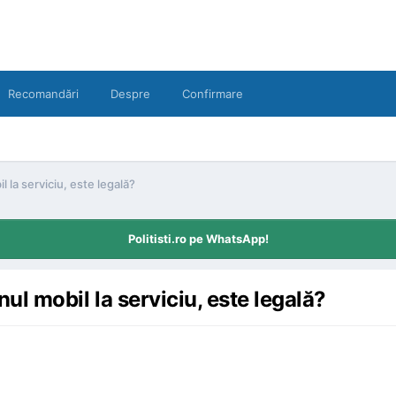
Recomandări
Despre
Confirmare
l la serviciu, este legală?
Politisti.ro pe WhatsApp!
onul mobil la serviciu, este legală?