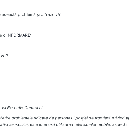
de această problemă şi o "rezolvă".
le o
INFORMARE
:
.N.P
oul Executiv Central al
 referire problemele ridicate de personalul poliţiei de frontieră privind
rii serviciului, este interzisă utilizarea telefoanelor mobile, aspect 