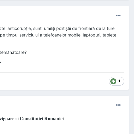
anticorupție, sunt umiliți polițiștii de frontieră de la ture
pe timpul serviciului a telefoanelor mobile, laptopuri, tablete
e asemănătoare?
?
1
 vigoare si Constitutiei Romaniei