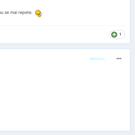
ă nu se mai repete.
1
Membru