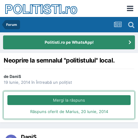
POLITISTI.ro
Forum
Politisti.ro pe WhatsApp!
Neoprire la semnalul "politistului" local.
de
DaniS
19 Iunie, 2014
în
Întreabă un poliţist
Mergi la răspuns
Răspuns oferit de Marius,
20 Iunie, 2014
DaniS