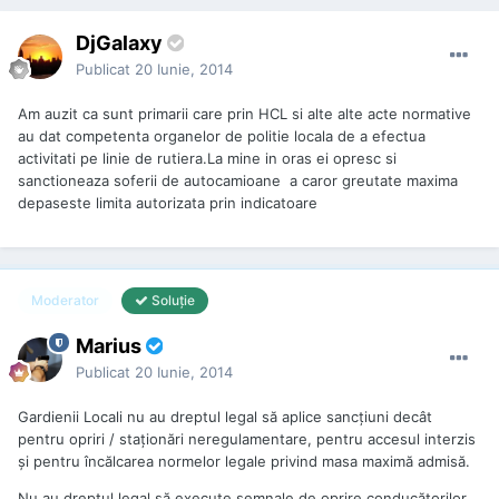
DjGalaxy
Publicat
20 Iunie, 2014
Am auzit ca sunt primarii care prin HCL si alte alte acte normative
au dat competenta organelor de politie locala de a efectua
activitati pe linie de rutiera.La mine in oras ei opresc si
sanctioneaza soferii de autocamioane a caror greutate maxima
depaseste limita autorizata prin indicatoare
Moderator
Soluţie
Marius
Publicat
20 Iunie, 2014
Gardienii Locali nu au dreptul legal să aplice sancţiuni decât
pentru opriri / staţionări neregulamentare, pentru accesul interzis
şi pentru încălcarea normelor legale privind masa maximă admisă.
Nu au dreptul legal să execute semnale de oprire conducătorilor