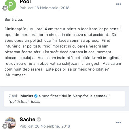
Pool
Publicat
18 Noiembrie, 2018
Bună ziua.
Dimineață în jurul orei 4 am trecut printr-o localitate iar pe sensul
opus de mers era oprita circulația din cauza unui accident. Din
sens opus un polițist local îmi facea semn sa opresc. Fiind
întuneric iar polițistul find îmbrăcat în culoarea neagra lam
observat foarte târziu întrucât dacă opream în acel moment
blocam circulația. Asa ca am înaintat încet uitându-mă în oglinda
retrovizoare nu am observat sa schițeze nici un gest. Asa ca am
continuat deplasarea. Este posibil sa primesc vrio citație?
Mulțumesc
7 ani
Marius
a modificat titlul în
Neoprire la semnalul
"politistului" local.
Sache
Publicat
20 Noiembrie, 2018