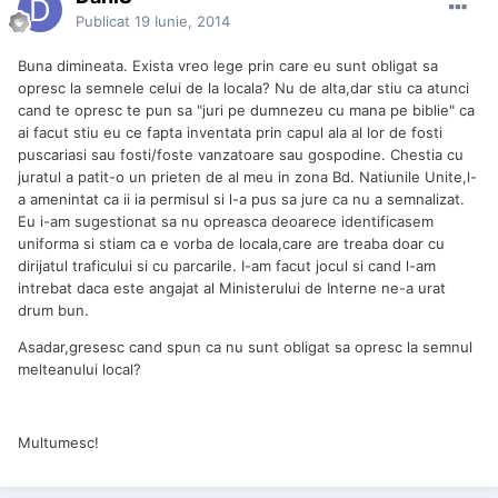
Publicat
19 Iunie, 2014
Buna dimineata. Exista vreo lege prin care eu sunt obligat sa
opresc la semnele celui de la locala? Nu de alta,dar stiu ca atunci
cand te opresc te pun sa "juri pe dumnezeu cu mana pe biblie" ca
ai facut stiu eu ce fapta inventata prin capul ala al lor de fosti
puscariasi sau fosti/foste vanzatoare sau gospodine. Chestia cu
juratul a patit-o un prieten de al meu in zona Bd. Natiunile Unite,l-
a amenintat ca ii ia permisul si l-a pus sa jure ca nu a semnalizat.
Eu i-am sugestionat sa nu opreasca deoarece identificasem
uniforma si stiam ca e vorba de locala,care are treaba doar cu
dirijatul traficului si cu parcarile. I-am facut jocul si cand l-am
intrebat daca este angajat al Ministerului de Interne ne-a urat
drum bun.
Asadar,gresesc cand spun ca nu sunt obligat sa opresc la semnul
melteanului local?
Multumesc!