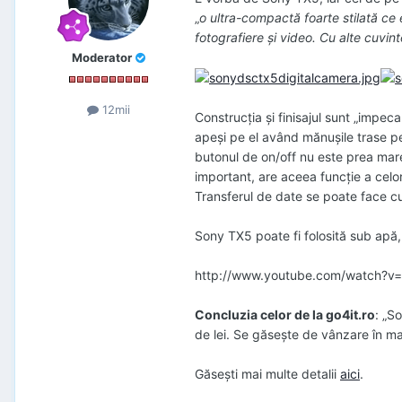
„
o ultra-compactă foarte stilată ce 
fotografiere şi video. Cu alte cuvi
Moderator
12mii
Construcţia şi finisajul sunt „impec
apeşi pe el având mănuşile trase pe
butonul de on/off nu este prea mare
important, are aceea funcție a celo
Transferul de date se poate face cu
Sony TX5 poate fi folosită sub apă, 
http://www.youtube.com/watch?v
Concluzia celor de la go4it.ro
: „S
de lei. Se găseşte de vânzare în ma
Găsești mai multe detalii
aici
.