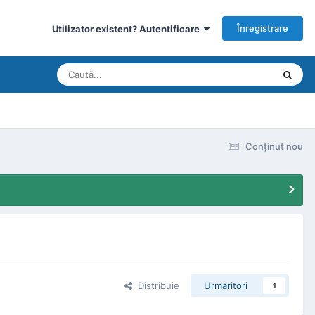
Înregistrare
Utilizator existent? Autentificare
Conţinut nou
Distribuie
Urmăritori
1