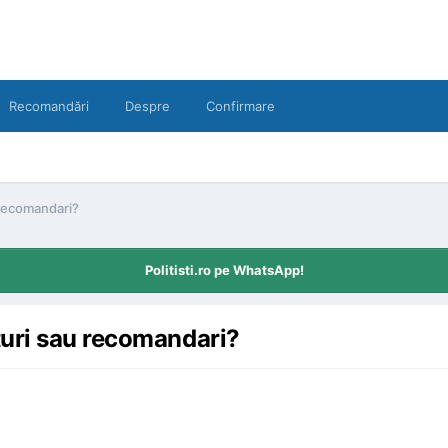
Recomandări
Despre
Confirmare
 recomandari?
Politisti.ro pe WhatsApp!
turi sau recomandari?