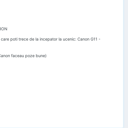
0RON
u care poti trece de la incepator la ucenic: Canon G11 -
a Canon faceau poze bune)