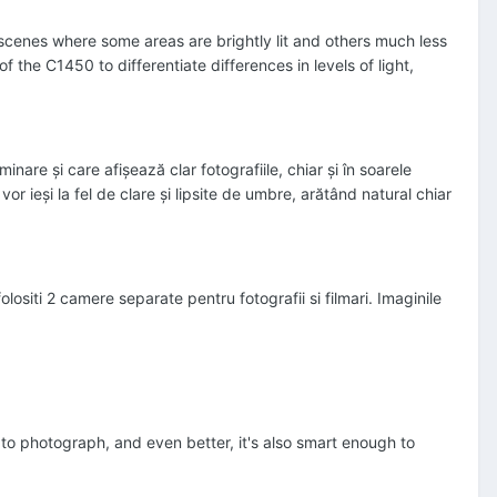
enes where some areas are brightly lit and others much less
f the C1450 to differentiate differences in levels of light,
re şi care afişează clar fotografiile, chiar şi în soarele
r ieşi la fel de clare şi lipsite de umbre, arătând natural chiar
lositi 2 camere separate pentru fotografii si filmari. Imaginile
to photograph, and even better, it's also smart enough to