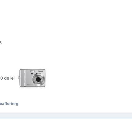
8
0 de lei
eaflorinrg