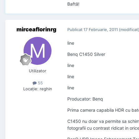
Baftă!
mirceaflorinrg
Publicat
17 Februarie, 2011
(modificat
line
Benq C1450 Silver
line
Utilizator
line
55
line
Locaţie
:
reghin
Producator: Benq
Prima camera capabila HDR cu bate
C1450 nu doar va permite sa schimba
fotografii cu contrast ridicat in oric