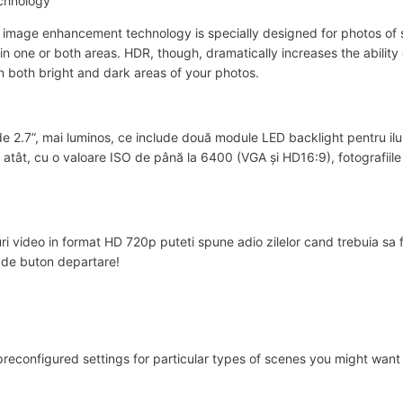
chnology
mage enhancement technology is specially designed for photos of sc
 in one or both areas. HDR, though, dramatically increases the ability o
 in both bright and dark areas of your photos.
2.7”, mai luminos, ce include două module LED backlight pentru ilumina
tât, cu o valoare ISO de până la 6400 (VGA şi HD16:9), fotografiile vo
ri video in format HD 720p puteti spune adio zilelor cand trebuia sa fo
e de buton departare!
econfigured settings for particular types of scenes you might want 