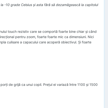
ă la -10 grade Celsius şi asta fără să dezamăgească la capitolul
anului touch rezistiv care se comportă foarte bine chiar şi când
irecţional pentru zoom, foarte foarte mic ca dimensiuni. Nici
pla culisare a capacului care acoperă obiectivul. Și foarte
porţi de grijă ca unui copil. Preţul ei variază între 1100 şi 1500