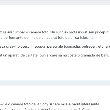
onez sa-mi cumpar o camera foto. Nu sunt un profesionist sau priceput 
aiba performante denme de un aparat foto de unica folosinta.
asa si sa-l folosesc in scopuri personale (concediu, petreceri, etc) si 
ut un aparat, de calitate, bun si care sa nu coste o gramada de bani.
view la o cameră foto de la Sony și care mi s-a părut interesantă.
 go4it.ro spun că este o cameră de buzunar ideală. Citez: