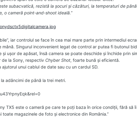
este subacvatică, rezistă la şocuri şi căzături, la temperaturi de pân
nte, o cameră point-and-shoot ideală.
”
abile”, iar controlul se face în cea mai mare parte prin intermediul ecr
 mână. Singurul inconvenient legat de control ar putea fi butonul bid
 şi uşor de apăsat, însă camera se poate deschide şi închide prin sim
r de la Sony, respectiv
Chyber Shot
, foarte bună și eficientă.
 ajutorul unui cablul de date sau cu un cardul SD.
la adâncimi de până la trei metri.
=u43YrpnyEqk&rel=0
ony TX5 este o cameră pe care te poţi baza în orice condiţii, fără să îi 
i toate magazinele de foto şi electronice din România.”