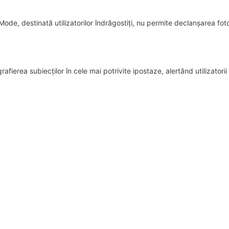
ode, destinată utilizatorilor îndrăgostiţi, nu permite declanşarea fot
rafierea subiecţilor în cele mai potrivite ipostaze, alertând utilizator