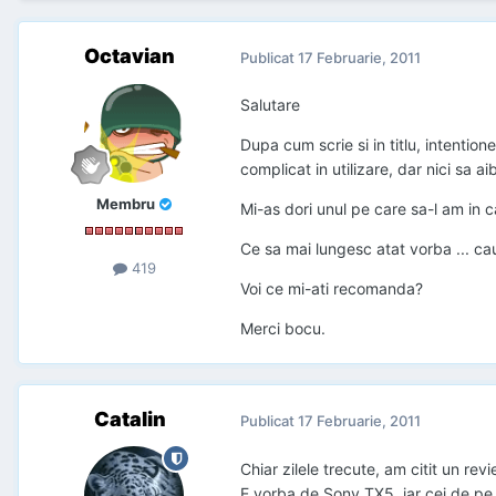
Octavian
Publicat
17 Februarie, 2011
Salutare
Dupa cum scrie si in titlu, intenti
complicat in utilizare, dar nici sa 
Membru
Mi-as dori unul pe care sa-l am in c
Ce sa mai lungesc atat vorba ... ca
419
Voi ce mi-ati recomanda?
Merci bocu.
Catalin
Publicat
17 Februarie, 2011
Chiar zilele trecute, am citit un re
E vorba de Sony TX5, iar cei de pe