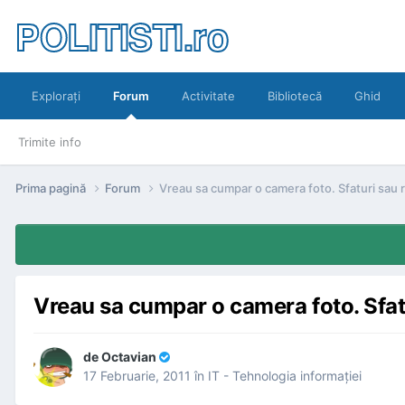
POLITISTI.ro
Exploraţi
Forum
Activitate
Bibliotecă
Ghid
Trimite info
Prima pagină
Forum
Vreau sa cumpar o camera foto. Sfaturi sau
Vreau sa cumpar o camera foto. Sfa
de
Octavian
17 Februarie, 2011
în
IT - Tehnologia informaţiei