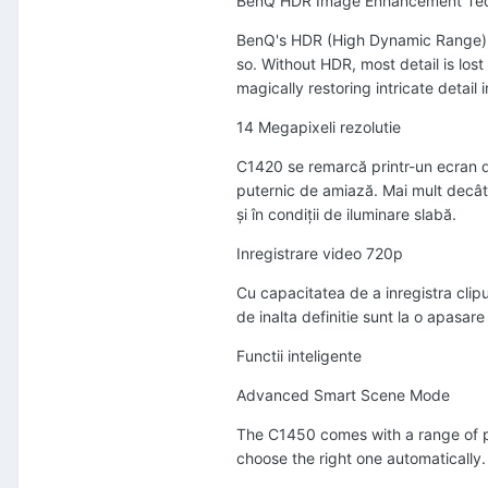
BenQ HDR Image Enhancement Te
BenQ's HDR (High Dynamic Range) i
so. Without HDR, most detail is lost
magically restoring intricate detail
14 Megapixeli rezolutie
C1420 se remarcă printr-un ecran de 
puternic de amiază. Mai mult decât a
şi în condiţii de iluminare slabă.
Inregistrare video 720p
Cu capacitatea de a inregistra clipu
de inalta definitie sunt la o apasar
Functii inteligente
Advanced Smart Scene Mode
The C1450 comes with a range of pr
choose the right one automatically.