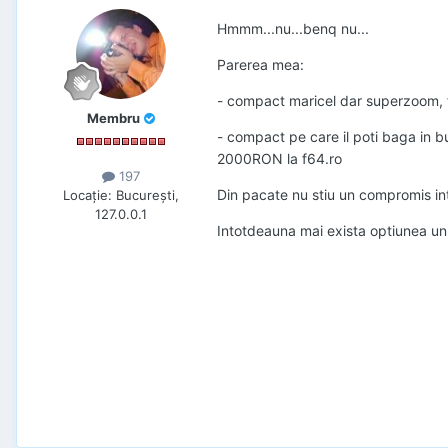
Hmmm...nu...benq nu...
Parerea mea:
- compact maricel dar superzoom, 
Membru
- compact pe care il poti baga in bu
2000RON la f64.ro
197
Din pacate nu stiu un compromis in
Locaţie
:
București,
127.0.0.1
Intotdeauna mai exista optiunea un