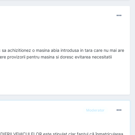
c sa achizitionez o masina abia introdusa in tara care nu mai are
ere provizorii pentru masina si doresc evitarea necesitatii
Moderator
RII VEHICULELOR este stipulat clar faptul că înmatricularea,