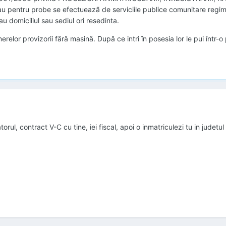
u pentru probe se efectueazã de serviciile publice comunitare regim 
u domiciliul sau sediul ori resedinta.
erelor provizorii fără masină. După ce intri în posesia lor le pui într-o
rul, contract V-C cu tine, iei fiscal, apoi o inmatriculezi tu in judet