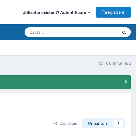
Înregistrare
Utilizator existent? Autentificare
Conţinut nou
Distribuie
Urmăritori
1