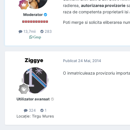
radierea,
autorizarea provizorie
sa
raza de competenta proprietarii isi a
Moderator
Poti merge si solicita eliberarea num
13,7mii
283
Grup
Ziggye
Publicat
24 Mai, 2014
O inmatriculeaza provizoriu importato
Utilizator avansat
324
1
Locaţie
:
Tirgu Mures