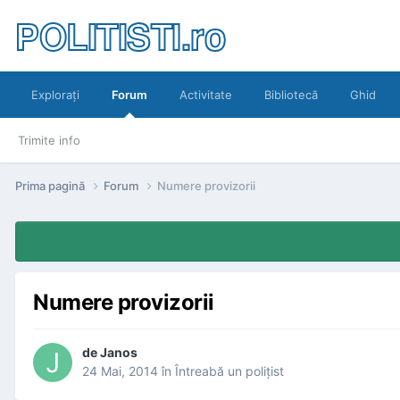
POLITISTI.ro
Exploraţi
Forum
Activitate
Bibliotecă
Ghid
Trimite info
Prima pagină
Forum
Numere provizorii
Numere provizorii
de
Janos
24 Mai, 2014
în
Întreabă un poliţist