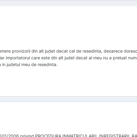
numere provizorii din alt judet decat cel de resedinta, deoarece dores
iar importatorul care este din alt judet decat al meu nu a preluat num
 in judetul meu de resedinta.
.1501/2006 privind PROCEDURA INMATRICULARII, INREGISTRARII, RADIE