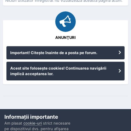
Niciun utilizator înregistrat nu vizualizează această pagină acum.
ANUNŢURI
Important! Citeşte înainte de a posta pe forum.
Acest site foloseşte cookies! Continuarea navigării
implică acceptarea lor.
Informaţii importante
Am plasat
cookie-uri
strict necesare
pe dispozitivul dvs. pentru afişarea
Confidenţialitate
Contactaţi-ne
Cookies