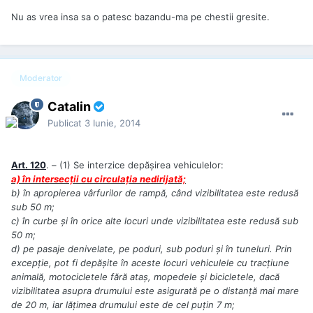
Nu as vrea insa sa o patesc bazandu-ma pe chestii gresite.
Moderator
Catalin
Publicat
3 Iunie, 2014
Art. 120
. – (1) Se interzice depăşirea vehiculelor:
a) în intersecţii cu circulaţia nedirijată;
b) în apropierea vârfurilor de rampă, când vizibilitatea este redusă
sub 50 m;
c) în curbe şi în orice alte locuri unde vizibilitatea este redusă sub
50 m;
d) pe pasaje denivelate, pe poduri, sub poduri şi în tuneluri. Prin
excepţie, pot fi depăşite în aceste locuri vehiculele cu tracţiune
animală, motocicletele fără ataş, mopedele şi bicicletele, dacă
vizibilitatea asupra drumului este asigurată pe o distanţă mai mare
de 20 m, iar lăţimea drumului este de cel puţin 7 m;