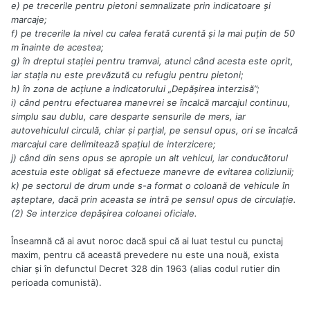
e) pe trecerile pentru pietoni semnalizate prin indicatoare şi
marcaje;
f) pe trecerile la nivel cu calea ferată curentă şi la mai puţin de 50
m înainte de acestea;
g) în dreptul staţiei pentru tramvai, atunci când acesta este oprit,
iar staţia nu este prevăzută cu refugiu pentru pietoni;
h) în zona de acţiune a indicatorului „Depăşirea interzisă”;
i) când pentru efectuarea manevrei se încalcă marcajul continuu,
simplu sau dublu, care desparte sensurile de mers, iar
autovehiculul circulă, chiar şi parţial, pe sensul opus, ori se încalcă
marcajul care delimitează spaţiul de interzicere;
j) când din sens opus se apropie un alt vehicul, iar conducătorul
acestuia este obligat să efectueze manevre de evitarea coliziunii;
k) pe sectorul de drum unde s-a format o coloană de vehicule în
aşteptare, dacă prin aceasta se intră pe sensul opus de circulaţie.
(2) Se interzice depăşirea coloanei oficiale.
Înseamnă că ai avut noroc dacă spui că ai luat testul cu punctaj
maxim, pentru că această prevedere nu este una nouă, exista
chiar şi în defunctul Decret 328 din 1963 (alias codul rutier din
perioada comunistă).