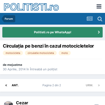
POLITISTI.ro
Forum
Politisti.ro pe WhatsApp!
Circulaţia pe benzi în cazul motocicletelor
motocicleta
circulatie motocicleta
moto
de
mejustme
30 Aprilie, 2014
în
Întreabă un poliţist
ANT.
Pagina 2 din 2
URM.
Cezar