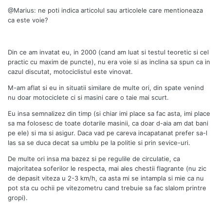
@Marius: ne poti indica articolul sau articolele care mentioneaza
ca este voie?
Din ce am invatat eu, in 2000 (cand am luat si testul teoretic si cel
practic cu maxim de puncte), nu era voie si as inclina sa spun ca in
cazul discutat, motociclistul este vinovat.
M-am aflat si eu in situatii similare de multe ori, din spate venind
nu doar motociclete ci si masini care o taie mai scurt.
Eu insa semnalizez din timp (si chiar imi place sa fac asta, imi place
sa ma folosesc de toate dotarile masinii, ca doar d-aia am dat bani
pe ele) si ma si asigur. Daca vad pe careva incapatanat prefer sa-l
las sa se duca decat sa umblu pe la politie si prin sevice-uri.
De multe ori insa ma bazez si pe regulile de circulatie, ca
majoritatea soferilor le respecta, mai ales chestii flagrante (nu zic
de depasit viteza u 2-3 km/h, ca asta mi se intampla si mie ca nu
pot sta cu ochii pe vitezometru cand trebuie sa fac slalom printre
gropi).