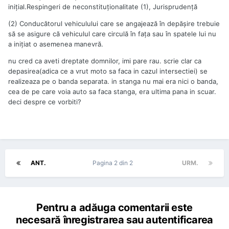
inițial.Respingeri de neconstituționalitate (1), Jurisprudență
(2) Conducătorul vehiculului care se angajează în depășire trebuie
să se asigure că vehiculul care circulă în fața sau în spatele lui nu
a inițiat o asemenea manevră.
nu cred ca aveti dreptate domnilor, imi pare rau. scrie clar ca
depasirea(adica ce a vrut moto sa faca in cazul intersectiei) se
realizeaza pe o banda separata. in stanga nu mai era nici o banda,
cea de pe care voia auto sa faca stanga, era ultima pana in scuar.
deci despre ce vorbiti?
ANT.
Pagina 2 din 2
URM.
Pentru a adăuga comentarii este
necesară înregistrarea sau autentificarea