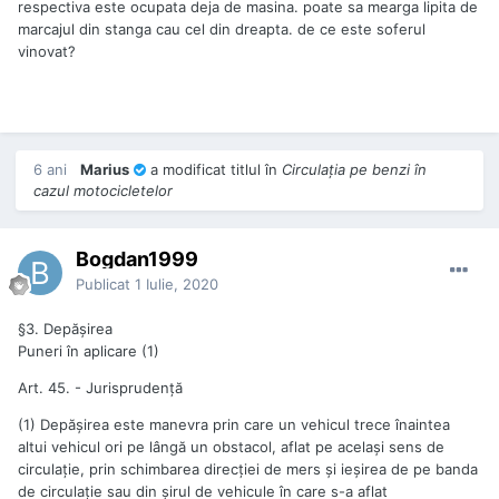
respectiva este ocupata deja de masina. poate sa mearga lipita de
marcajul din stanga cau cel din dreapta. de ce este soferul
vinovat?
6 ani
Marius
a modificat titlul în
Circulaţia pe benzi în
cazul motocicletelor
Bogdan1999
Publicat
1 Iulie, 2020
§3. Depășirea
Puneri în aplicare (1)
Art. 45. - Jurisprudență
(1) Depășirea este manevra prin care un vehicul trece înaintea
altui vehicul ori pe lângă un obstacol, aflat pe același sens de
circulație, prin schimbarea direcției de mers și ieșirea de pe banda
de circulație sau din șirul de vehicule în care s-a aflat