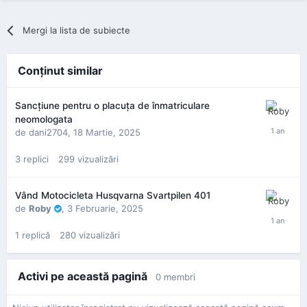
Mergi la lista de subiecte
Conţinut similar
Sancțiune pentru o placuța de înmatriculare
neomologata
de
dani2704
,
18 Martie, 2025
3
replici
299
vizualizări
Vând Motocicleta Husqvarna Svartpilen 401
de
Roby
,
3 Februarie, 2025
1
replică
280
vizualizări
Activi pe această pagină
0 membri